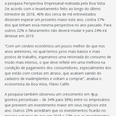
a pesquisa Perspectiva Empresarial realizada pela Boa Vista.
De acordo com o levantamento feito ao longo do último
trimestre de 2018, 46% dos cerca de mil entrevistados
disseram esperar um provento maior este ano, contra 37%
dos que tinham essa mesma perspectiva no ano passado. Para
outros 22% o faturamento não deverá mudar e para 24% irá
diminuir em 2019.
“Com um cenário econômico um pouco melhor do que nos
anos anteriores, no qual temos juros mais baixos e mais
postos de trabalho, esperamos uma retomada do consumo de
modo mais intenso, o que deve refletir em uma melhora na
condição de pagamento dos consumidores, especialmente dos
que estão com contas em atraso, que acabam saindo do
cadastro de inadimplentes e voltam a comprar”, analisa o
economista da Boa Vista, Flávio Calife.
A pesquisa também observou um crescimento em 4p.p.
(pontos percentuais – de 34% para 38%) entre os empresários
que preveem um investimento maior em seus negócios este
ano. Outros 29% acreditam que os investimentos ficarão no
mesmo patamar do que em 2018 e 27% que os investimentos