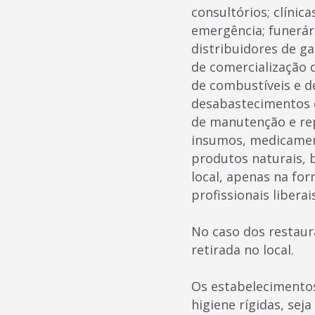
consultórios; clínic
emergência; funerári
distribuidores de ga
de comercialização d
de combustíveis e d
desabastecimentos d
de manutenção e re
insumos, medicament
produtos naturais,
local, apenas na form
profissionais liberai
No caso dos restaura
retirada no local.
Os estabelecimento
higiene rígidas, sej