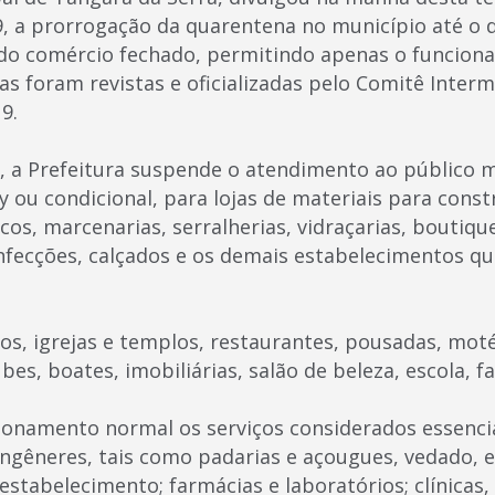
, a prorrogação da quarentena no município até o di
do comércio fechado, permitindo apenas o funcion
as foram revistas e oficializadas pelo Comitê Interm
9.
 a Prefeitura suspende o atendimento ao público m
 ou condicional, para lojas de materiais para const
os, marcenarias, serralherias, vidraçarias, boutiqu
onfecções, calçados e os demais estabelecimentos q
.
, igrejas e templos, restaurantes, pousadas, moté
bes, boates, imobiliárias, salão de beleza, escola, f
onamento normal os serviços considerados essenci
gêneres, tais como padarias e açougues, vedado, e
tabelecimento; farmácias e laboratórios; clínicas, 