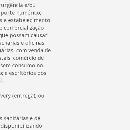
e urgência e/ou
nsporte numérico;
as e estabelecimento
 e comercialização
e que possam causar
harias e oficinas
árias, com venda de
tais; comércio de
, sem consumo no
o; e escritórios dos
l.
very (entrega), ou
sanitárias e de
 disponibilizando