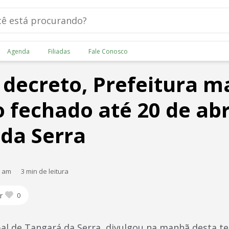
Agenda
Filiadas
Fale Conosco
decreto, Prefeitura 
 fechado até 20 de abr
da Serra
0 am
3 min de leitura
r
0
al de Tangará da Serra, divulgou na manhã desta ter