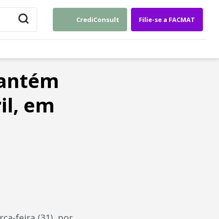
CrediConsult
Filie-se a FACMAT
mantém
il, em
ça-feira (31), por