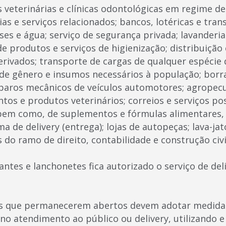
as veterinárias e clínicas odontológicas em regime d
as e serviços relacionados; bancos, lotéricas e tra
ses e água; serviço de segurança privada; lavanderi
e produtos e serviços de higienização; distribuição
erivados; transporte de cargas de qualquer espéci
e gênero e insumos necessários à população; borrac
paros mecânicos de veículos automotores; agropecu
os e produtos veterinários; correios e serviços pos
 bem como, de suplementos e fórmulas alimentares
a de delivery (entrega); lojas de autopeças; lava-jat
s do ramo de direito, contabilidade e construção civi
ntes e lanchonetes fica autorizado o serviço de deli
s que permanecerem abertos devem adotar medidas 
a no atendimento ao público ou delivery, utilizando e