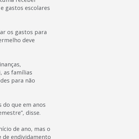
e gastos escolares
jar os gastos para
ermelho deve
inanças,
 as famílias
ndes para não
as do que em anos
mestre”, disse.
nício de ano, mas o
me de endividamento