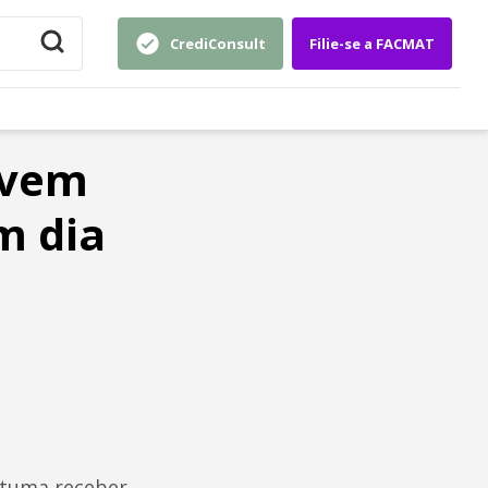
CrediConsult
Filie-se a FACMAT
evem
m dia
ostuma receber