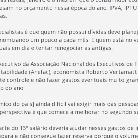
esam no orçamento nessa época do ano: IPVA, IPTU 
as.
ecialistas é que quem não possui dívidas deve plane
onomizando um pouco a cada mês. E quem está no v
ais em dia e tentar renegociar as antigas.
xecutivo da Associação Nacional dos Executivos de F
tabilidade (Anefac), economista Roberto Vertamatti,
te controle e não fazer gastos eventuais muito gra
o do ano.
co do país] ainda difícil vai exigir mais das pesso
 perspectiva é que comece a melhorar no segundo se
rte do 13º salário deveria ajudar nesses gastos de i
repara e não consegue fazer reserva porque o volu