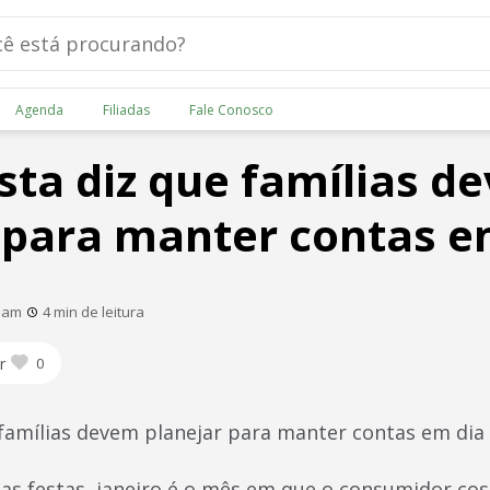
Agenda
Filiadas
Fale Conosco
ta diz que famílias d
 para manter contas e
0 am
4 min de leitura
r
0
famílias devem planejar para manter contas em dia
e as festas, janeiro é o mês em que o consumidor c