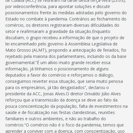
de Cuiabá (ACC) se reuniram na tarde desta terça-feira (23.03),
por videoconferência, para apontar soluções e discutir
posicionamentos frente às medidas adotadas pelo governo do
Estado no combate à pandemia. Contrários ao fechamento do
comércio, os diretores registraram diversas dificuldades do
setor e reafirmaram a gravidade da situação.Enquanto
discutiam, o grupo recebeu a informação de que o projeto de
lei encaminhado pelo governo à Assembleia Legislativa de
Mato Grosso (ALMT), propondo a antecipação de feriados, foi
rejeitado pela maioria dos parlamentares, incluindo os da base
governamental.“É um alívio muito grande receber essa
informação, já tínhamos o posicionamento de alguns
deputados a favor do comércio e reforçamos o diálogo,
conseguimos reverter essa situação, que seria muito penosa
para os empresários, já tão desgastados”, declarou o
presidente da ACC, Jonas Alves.O diretor Orivaldo Júlio Alves
reforçou que a transmissão da doença se deve ao fato da
pouca conscientização da população, falta de investimentos na
saúde e de fiscalização nas festas clandestinas, reuniões
familiares e outros ambientes, e não ao trabalho do
comércio.“O comércio não é o foco da pandemia, temos que
aprender a conviver com a doença, com conscientização, uso