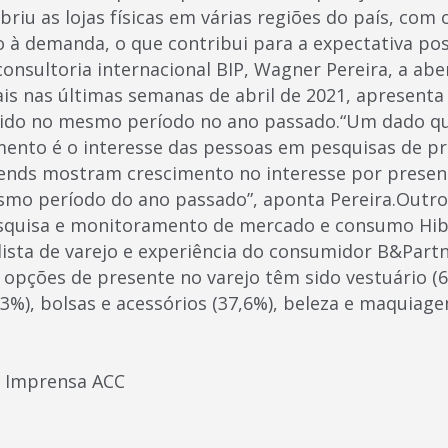
riu as lojas físicas em várias regiões do país, com
 à demanda, o que contribui para a expectativa po
 consultoria internacional BIP, Wagner Pereira, a ab
tais nas últimas semanas de abril de 2021, apresent
rido no mesmo período no ano passado.“Um dado qu
mento é o interesse das pessoas em pesquisas de pr
ends mostram crescimento no interesse por prese
o período do ano passado”, aponta Pereira.Outro 
squisa e monitoramento de mercado e consumo Hib
lista de varejo e experiência do consumidor B&Partn
 opções de presente no varejo têm sido vestuário (6
3%), bolsas e acessórios (37,6%), beleza e maquiage
e Imprensa ACC