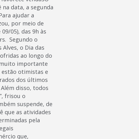
ê na data, a segunda
ara ajudar a
zou, por meio de
09/05), das 9h às
ers. Segundo o
 Alves, o Dia das
ofridas ao longo do
É muito importante
 estão otimistas e
rados dos últimos
 Além disso, todos
 frisou o
também suspende, de
ê que as atividades
erminadas pela
egais
mércio que,