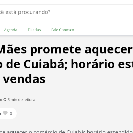
Agenda
Filiadas
Fale Conosco
Mães promete aquecer
 de Cuiabá; horário e
 vendas
am
3 min de leitura
r
0
e aquecer o comércio de Cuiabá; horário estendid