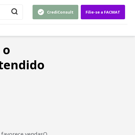
CrediConsult
Filie-se a FACMAT
 o
stendido
o favorece vendasO