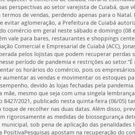
as perspectivas ao setor varejista de Cuiabá, que v
termos de vendas, perdendo apenas para o Natal. P
e evitar aglomeração, a Prefeitura de Cuiabá autori
 do comércio em geral neste sábado e domingo (08 e 
m vale para bares, restaurantes e shoppings cent
ação Comercial e Empresarial de Cuiabá (ACC), Jonas
erada pelos lojistas que podem recuperar perdas s
nesse período de pandemia e restrições ao setor.“
ntar os horários do comércio, pois os empresários
e aumentar as vendas e movimentar os estoques pa
sempenho, devido às lojas fechadas pela pandemia.
a mãe, mesmo que seja com uma singela lembrança”,
o 8427/2021, publicado nesta quinta-feira (06/05) 
 toque de recolher nas duas datas. Além disso, prev
m rigorosamente as medidas de biossegurança det
 municipal, sob pena de aplicação das penalidades l
va PositivaPesquisas apostam na recuperação do co