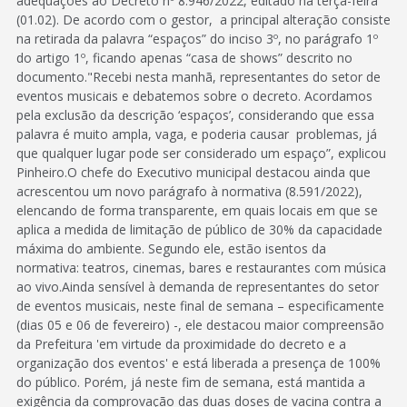
adequações ao Decreto nº 8.946/2022, editado na terça-feira
(01.02). De acordo com o gestor, a principal alteração consiste
na retirada da palavra “espaços” do inciso 3º, no parágrafo 1º
do artigo 1º, ficando apenas “casa de shows” descrito no
documento."Recebi nesta manhã, representantes do setor de
eventos musicais e debatemos sobre o decreto. Acordamos
pela exclusão da descrição ‘espaços’, considerando que essa
palavra é muito ampla, vaga, e poderia causar problemas, já
que qualquer lugar pode ser considerado um espaço”, explicou
Pinheiro.O chefe do Executivo municipal destacou ainda que
acrescentou um novo parágrafo à normativa (8.591/2022),
elencando de forma transparente, em quais locais em que se
aplica a medida de limitação de público de 30% da capacidade
máxima do ambiente. Segundo ele, estão isentos da
normativa: teatros, cinemas, bares e restaurantes com música
ao vivo.Ainda sensível à demanda de representantes do setor
de eventos musicais, neste final de semana – especificamente
(dias 05 e 06 de fevereiro) -, ele destacou maior compreensão
da Prefeitura 'em virtude da proximidade do decreto e a
organização dos eventos' e está liberada a presença de 100%
do público. Porém, já neste fim de semana, está mantida a
exigência da comprovação das duas doses de vacina contra a