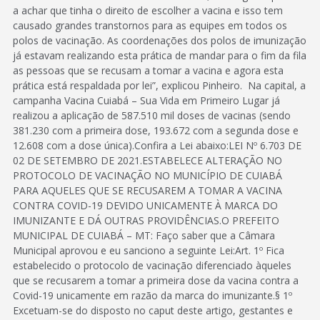
a achar que tinha o direito de escolher a vacina e isso tem
causado grandes transtornos para as equipes em todos os
polos de vacinação. As coordenações dos polos de imunização
já estavam realizando esta prática de mandar para o fim da fila
as pessoas que se recusam a tomar a vacina e agora esta
prática está respaldada por lei”, explicou Pinheiro. Na capital, a
campanha Vacina Cuiabá – Sua Vida em Primeiro Lugar já
realizou a aplicação de 587.510 mil doses de vacinas (sendo
381.230 com a primeira dose, 193.672 com a segunda dose e
12.608 com a dose única).Confira a Lei abaixo:LEI Nº 6.703 DE
02 DE SETEMBRO DE 2021.ESTABELECE ALTERAÇÃO NO
PROTOCOLO DE VACINAÇÃO NO MUNICÍPIO DE CUIABÁ
PARA AQUELES QUE SE RECUSAREM A TOMAR A VACINA
CONTRA COVID-19 DEVIDO UNICAMENTE À MARCA DO
IMUNIZANTE E DÁ OUTRAS PROVIDÊNCIAS.O PREFEITO
MUNICIPAL DE CUIABÁ – MT: Faço saber que a Câmara
Municipal aprovou e eu sanciono a seguinte Lei:Art. 1º Fica
estabelecido o protocolo de vacinação diferenciado àqueles
que se recusarem a tomar a primeira dose da vacina contra a
Covid-19 unicamente em razão da marca do imunizante.§ 1º
Excetuam-se do disposto no caput deste artigo, gestantes e