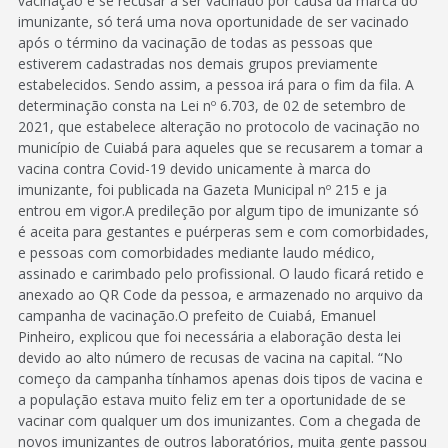
vacinação e se recusar a ser vacinado por causa da marca do
imunizante, só terá uma nova oportunidade de ser vacinado
após o término da vacinação de todas as pessoas que
estiverem cadastradas nos demais grupos previamente
estabelecidos. Sendo assim, a pessoa irá para o fim da fila. A
determinação consta na Lei nº 6.703, de 02 de setembro de
2021, que estabelece alteração no protocolo de vacinação no
município de Cuiabá para aqueles que se recusarem a tomar a
vacina contra Covid-19 devido unicamente à marca do
imunizante, foi publicada na Gazeta Municipal nº 215 e ja
entrou em vigor.A predileção por algum tipo de imunizante só
é aceita para gestantes e puérperas sem e com comorbidades,
e pessoas com comorbidades mediante laudo médico,
assinado e carimbado pelo profissional. O laudo ficará retido e
anexado ao QR Code da pessoa, e armazenado no arquivo da
campanha de vacinação.O prefeito de Cuiabá, Emanuel
Pinheiro, explicou que foi necessária a elaboração desta lei
devido ao alto número de recusas de vacina na capital. “No
começo da campanha tínhamos apenas dois tipos de vacina e
a população estava muito feliz em ter a oportunidade de se
vacinar com qualquer um dos imunizantes. Com a chegada de
novos imunizantes de outros laboratórios, muita gente passou