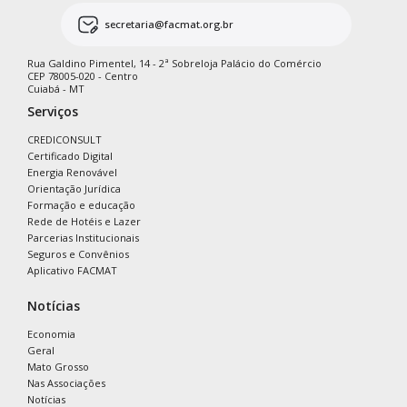
secretaria@facmat.org.br
Rua Galdino Pimentel, 14 - 2ª Sobreloja Palácio do Comércio
CEP 78005-020 - Centro
Cuiabá - MT
Serviços
CREDICONSULT
Certificado Digital
Energia Renovável
Orientação Jurídica
Formação e educação
Rede de Hotéis e Lazer
Parcerias Institucionais
Seguros e Convênios
Aplicativo FACMAT
Notícias
Economia
Geral
Mato Grosso
Nas Associações
Notícias