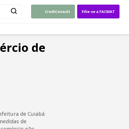
CrediConsult
Filie-se a FACMAT
ércio de
efeitura de Cuiabá
 medidas de
 comércio não