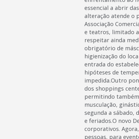
essencial a abrir da
alteração atende o p
Associação Comercia
e teatros, limitado 
respeitar ainda med
obrigatório de másc
higienização do loca
entrada do estabel
hipóteses de temper
impedida.Outro pon
dos shoppings cente
permitindo também o
musculação, ginásti
segunda a sábado, d
e feriados.O novo De
corporativos. Agora,
pessoas, para event