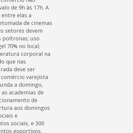
valo de 9h às 17h. A
 entre elas a
 retomada de cinemas
ses setores devem
 poltronas; uso
el 70% no local;
peratura corporal na
do que nas
trada deve ser
comércio varejista
gunda a domingo,
, as academias de
ncionamento de
ertura aos domingos
ciais e
tos sociais, e 300
ntos esportivos,