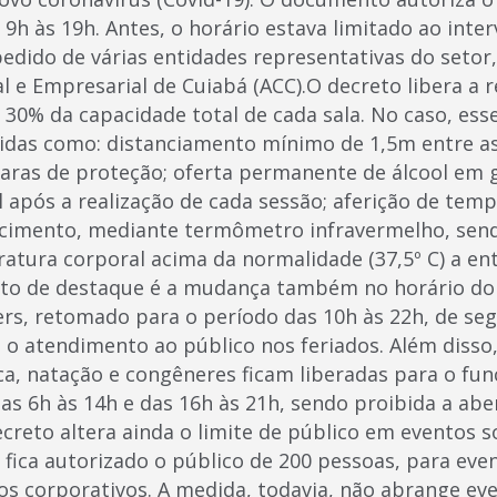
s 9h às 19h. Antes, o horário estava limitado ao inter
edido de várias entidades representativas do setor,
l e Empresarial de Cuiabá (ACC).O decreto libera a
a 30% da capacidade total de cada sala. No caso, es
idas como: distanciamento mínimo de 1,5m entre as
aras de proteção; oferta permanente de álcool em g
l após a realização de cada sessão; aferição de tem
ecimento, mediante termômetro infravermelho, sen
atura corporal acima da normalidade (37,5º C) a en
to de destaque é a mudança também no horário do 
rs, retomado para o período das 10h às 22h, de se
 atendimento ao público nos feriados. Além disso
ca, natação e congêneres ficam liberadas para o fu
as 6h às 14h e das 16h às 21h, sendo proibida a ab
creto altera ainda o limite de público em eventos so
 fica autorizado o público de 200 pessoas, para even
os corporativos. A medida, todavia, não abrange eve