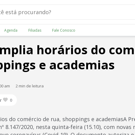
Agenda
Filiadas
Fale Conosco
mplia horários do com
ppings e academias
:00 am
2 min de leitura
r
0
ios do comércio de rua, shoppings e academiasA Pr
º 8.147/2020, nesta quinta-feira (15.10), com novas
vo coronavírus (Covid-19). O documento autoriza o