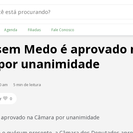
Agenda
Filiadas
Fale Conosco
 sem Medo é aprovado 
por unanimidade
00 am
5 min de leitura
r
0
 aprovado na Câmara por unanimidade
o o quórum presente, a Câmara dos Deputados aprov