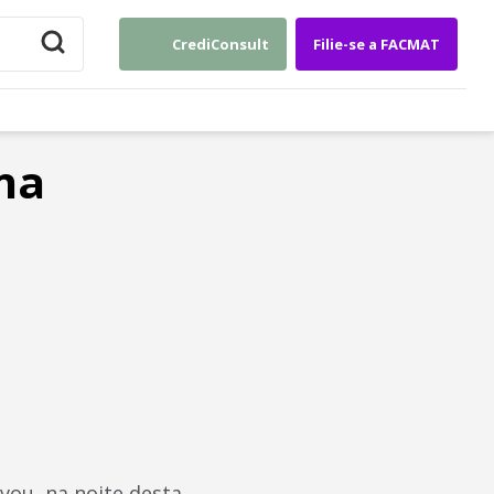
CrediConsult
Filie-se a FACMAT
na
ou, na noite desta