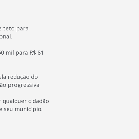
e teto para
onal.
0 mil para R$ 81
ela redução do
ão progressiva.
r qualquer cidadão
 seu município.