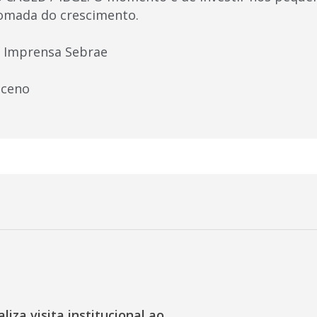
omada do crescimento.
e Imprensa Sebrae
sceno
liza visita institucional ao