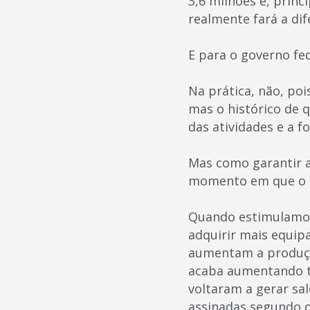
3,6 milhões e, prin
realmente fará a dif
E para o governo fe
Na prática, não, po
mas o histórico de 
das atividades e a f
Mas como garantir 
momento em que o g
Quando estimulamos
adquirir mais equip
aumentam a produçã
acaba aumentando t
voltaram a gerar sal
assinadas segundo o