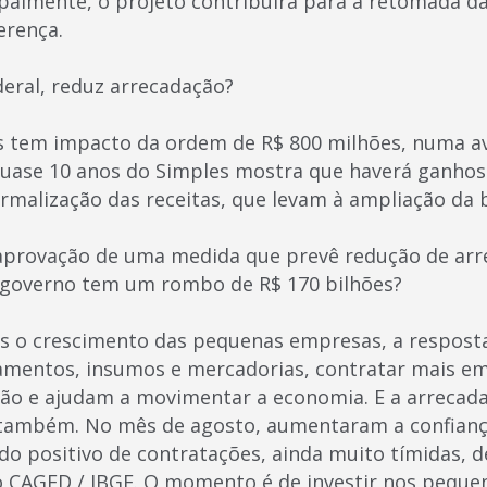
cipalmente, o projeto contribuirá para a retomada d
erença.
deral, reduz arrecadação?
is tem impacto da ordem de R$ 800 milhões, numa av
quase 10 anos do Simples mostra que haverá ganho
ormalização das receitas, que levam à ampliação da 
aprovação de uma medida que prevê redução de arr
overno tem um rombo de R$ 170 bilhões?
 o crescimento das pequenas empresas, a resposta
amentos, insumos e mercadorias, contratar mais e
o e ajudam a movimentar a economia. E a arrecad
ambém. No mês de agosto, aumentaram a confiança
do positivo de contratações, ainda muito tímidas, d
 CAGED / IBGE. O momento é de investir nos peque