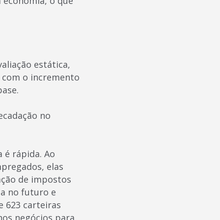
a economia, o que
aliação estática,
s com o incremento
base.
ecadação no
 é rápida. Ao
mpregados, elas
ação de impostos
 no futuro e
e 623 carteiras
nos negócios para