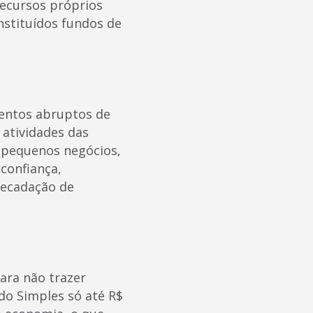
recursos próprios
stituídos fundos de
entos abruptos de
 atividades das
s pequenos negócios,
confiança,
recadação de
ara não trazer
 do Simples só até R$