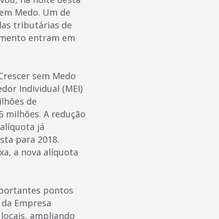
r sem Medo. Um de
as tributárias de
lamento entram em
 Crescer sem Medo
dor Individual (MEI)
ilhões de
6 milhões. A redução
alíquota já
sta para 2018.
a, a nova alíquota
mportantes pontos
o da Empresa
locais, ampliando