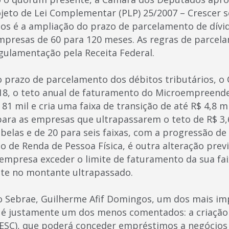
Projeto de Lei Complementar (PLP) 25/2007 – Cresce
tos é a ampliação do prazo de parcelamento de dívid
mpresas de 60 para 120 meses. As regras de parce
egulamentação pela Receita Federal.
 prazo de parcelamento dos débitos tributários, o
2018, o teto anual de faturamento do Microempreende
 81 mil e cria uma faixa de transição de até R$ 4,8 m
ara as empresas que ultrapassarem o teto de R$ 3,
abelas e de 20 para seis faixas, com a progressão de 
 de Renda de Pessoa Física, é outra alteração previ
mpresa exceder o limite de faturamento da sua faix
nte no montante ultrapassado.
o Sebrae, Guilherme Afif Domingos, um dos mais i
i é justamente um dos menos comentados: a criaçã
(ESC), que poderá conceder empréstimos a negócios 