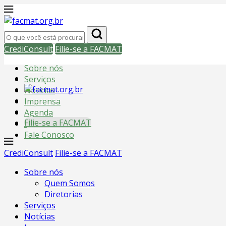
CrediConsult
Filie-se a FACMAT
Sobre nós
Serviços
Notícias
Imprensa
Agenda
Filie-se a FACMAT
Filiadas
Fale Conosco
CrediConsult
Filie-se a FACMAT
Sobre nós
Quem Somos
Diretorias
Serviços
Notícias