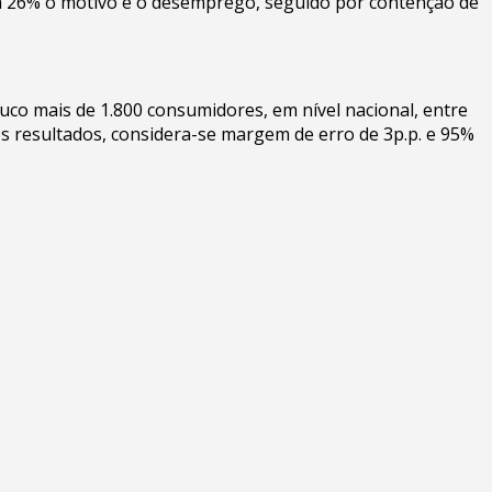
a 26% o motivo é o desemprego, seguido por contenção de
uco mais de 1.800 consumidores, em nível nacional, entre
os resultados, considera-se margem de erro de 3p.p. e 95%