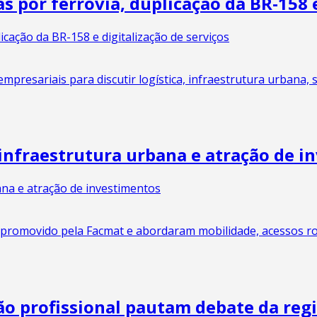
por ferrovia, duplicação da BR-158 e
resariais para discutir logística, infraestrutura urbana, s
infraestrutura urbana e atração de i
romovido pela Facmat e abordaram mobilidade, acessos rodo
ão profissional pautam debate da reg