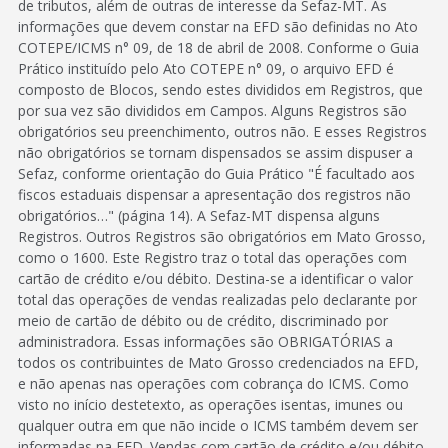
de tributos, além de outras de interesse da Sefaz-MT. As
informações que devem constar na EFD são definidas no Ato
COTEPE/ICMS n° 09, de 18 de abril de 2008. Conforme o Guia
Prático instituído pelo Ato COTEPE n° 09, o arquivo EFD é
composto de Blocos, sendo estes divididos em Registros, que
por sua vez são divididos em Campos. Alguns Registros são
obrigatórios seu preenchimento, outros não. E esses Registros
não obrigatórios se tornam dispensados se assim dispuser a
Sefaz, conforme orientação do Guia Prático "É facultado aos
fiscos estaduais dispensar a apresentação dos registros não
obrigatórios…" (página 14). A Sefaz-MT dispensa alguns
Registros. Outros Registros são obrigatórios em Mato Grosso,
como o 1600. Este Registro traz o total das operações com
cartão de crédito e/ou débito. Destina-se a identificar o valor
total das operações de vendas realizadas pelo declarante por
meio de cartão de débito ou de crédito, discriminado por
administradora. Essas informações são OBRIGATÓRIAS a
todos os contribuintes de Mato Grosso credenciados na EFD,
e não apenas nas operações com cobrança do ICMS. Como
visto no início destetexto, as operações isentas, imunes ou
qualquer outra em que não incide o ICMS também devem ser
informadas na EFD. Vendas com cartão de crédito e/ou débito