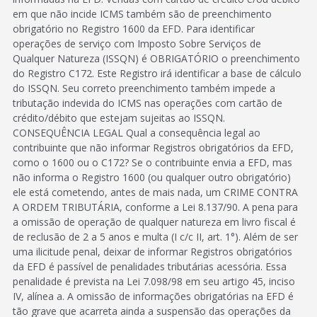
em que não incide ICMS também são de preenchimento
obrigatório no Registro 1600 da EFD. Para identificar
operações de serviço com Imposto Sobre Serviços de
Qualquer Natureza (ISSQN) é OBRIGATÓRIO o preenchimento
do Registro C172. Este Registro irá identificar a base de cálculo
do ISSQN. Seu correto preenchimento também impede a
tributação indevida do ICMS nas operações com cartão de
crédito/débito que estejam sujeitas ao ISSQN.
CONSEQUÊNCIA LEGAL Qual a consequência legal ao
contribuinte que não informar Registros obrigatórios da EFD,
como o 1600 ou o C172? Se o contribuinte envia a EFD, mas
não informa o Registro 1600 (ou qualquer outro obrigatório)
ele está cometendo, antes de mais nada, um CRIME CONTRA
A ORDEM TRIBUTÁRIA, conforme a Lei 8.137/90. A pena para
a omissão de operação de qualquer natureza em livro fiscal é
de reclusão de 2 a 5 anos e multa (I c/c II, art. 1°). Além de ser
uma ilicitude penal, deixar de informar Registros obrigatórios
da EFD é passível de penalidades tributárias acessória. Essa
penalidade é prevista na Lei 7.098/98 em seu artigo 45, inciso
IV, alínea a. A omissão de informações obrigatórias na EFD é
tão grave que acarreta ainda a suspensão das operações da