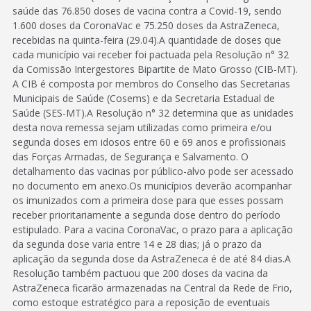
saúde das 76.850 doses de vacina contra a Covid-19, sendo
1.600 doses da CoronaVac e 75.250 doses da AstraZeneca,
recebidas na quinta-feira (29.04).A quantidade de doses que
cada município vai receber foi pactuada pela Resolução n° 32
da Comissão Intergestores Bipartite de Mato Grosso (CIB-MT).
A CIB é composta por membros do Conselho das Secretarias
Municipais de Saúde (Cosems) e da Secretaria Estadual de
Saúde (SES-MT).A Resolução n° 32 determina que as unidades
desta nova remessa sejam utilizadas como primeira e/ou
segunda doses em idosos entre 60 e 69 anos e profissionais
das Forças Armadas, de Segurança e Salvamento. O
detalhamento das vacinas por público-alvo pode ser acessado
no documento em anexo.Os municípios deverão acompanhar
os imunizados com a primeira dose para que esses possam
receber prioritariamente a segunda dose dentro do período
estipulado. Para a vacina CoronaVac, o prazo para a aplicação
da segunda dose varia entre 14 e 28 dias; já o prazo da
aplicação da segunda dose da AstraZeneca é de até 84 dias.A
Resolução também pactuou que 200 doses da vacina da
AstraZeneca ficarão armazenadas na Central da Rede de Frio,
como estoque estratégico para a reposição de eventuais