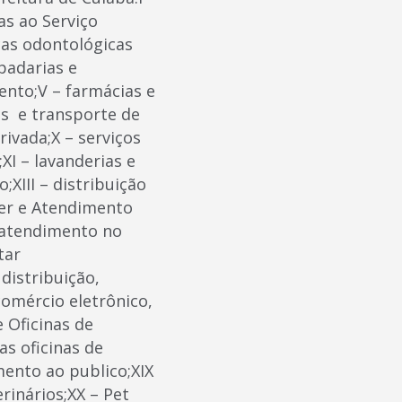
as ao Serviço
icas odontológicas
padarias e
nto;V – farmácias e
cas e transporte de
rivada;X – serviços
XI – lavanderias e
;XIII – distribuição
ter e Atendimento
o atendimento no
etar
distribuição,
comércio eletrônico,
 Oficinas de
s oficinas de
mento ao publico;XIX
inários;XX – Pet