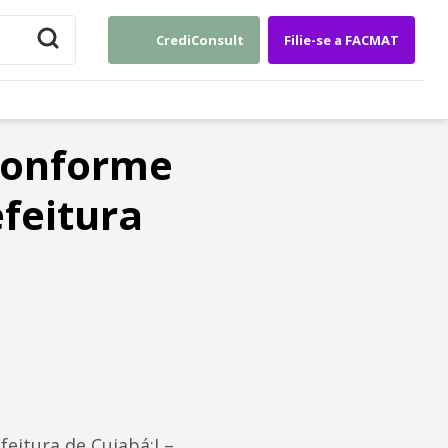
CrediConsult
Filie-se a FACMAT
 conforme
efeitura
feitura de Cuiabá:I –