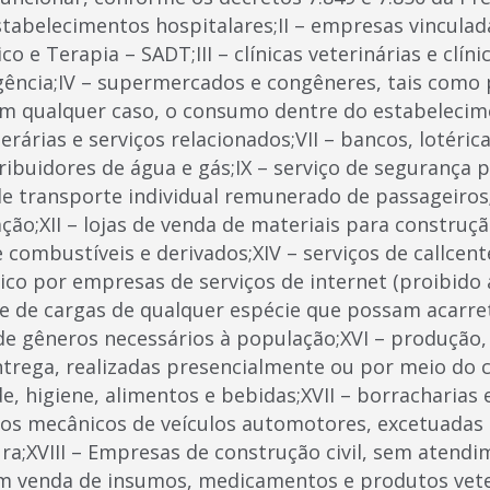
stabelecimentos hospitalares;II – empresas vinculad
co e Terapia – SADT;III – clínicas veterinárias e clín
ncia;IV – supermercados e congêneres, tais como 
m qualquer caso, o consumo dentre do estabelecime
nerárias e serviços relacionados;VII – bancos, lotéri
tribuidores de água e gás;IX – serviço de segurança p
 de transporte individual remunerado de passageiros;
ção;XII – lojas de venda de materiais para construção
 combustíveis e derivados;XIV – serviços de callcen
ico por empresas de serviços de internet (proibid
rte de cargas de qualquer espécie que possam acarr
 gêneros necessários à população;XVI – produção, 
ntrega, realizadas presencialmente ou por meio do 
, higiene, alimentos e bebidas;XVII – borracharias e
s mecânicos de veículos automotores, excetuadas a
ra;XVIII – Empresas de construção civil, sem atendi
m venda de insumos, medicamentos e produtos veter