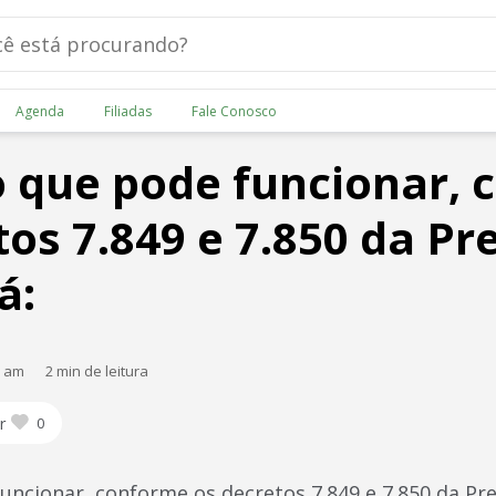
Agenda
Filiadas
Fale Conosco
o que pode funcionar,
tos 7.849 e 7.850 da Pr
á:
0 am
2 min de leitura
r
0
uncionar, conforme os decretos 7.849 e 7.850 da Pre