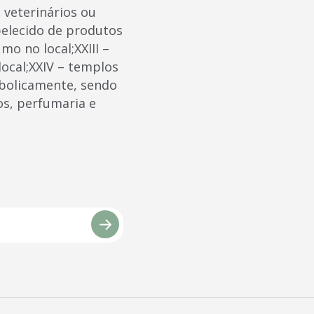
veterinários ou
belecido de produtos
o no local;XXIII –
local;XXIV – templos
mbolicamente, sendo
os, perfumaria e