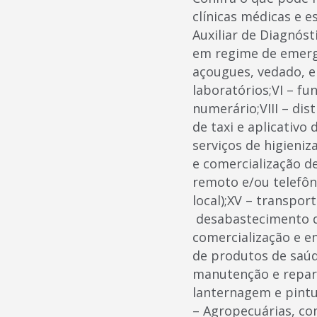
clínicas médicas e e
Auxiliar de Diagnósti
em regime de emergê
açougues, vedado, e
laboratórios;VI – fu
numerário;VIII – dis
de taxi e aplicativo
serviços de higieniza
e comercialização de
remoto e/ou telefôn
local);XV – transpo
desabastecimento de
comercialização e e
de produtos de saúde
manutenção e reparo
lanternagem e pintu
– Agropecuárias, co