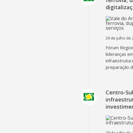
ferrovia, 
digitaliza
29 de julho de 
Fórum Region
lideranças em
infraestrutur
preparação d
Centro-Su
infraestru
investime
29 de julho de 