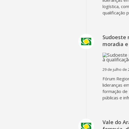
lideranças em
logística, co
qualificação 
Sudoeste 
moradia e 
29 de julho de 
Fórum Region
lideranças em
formação de 
públicas e in
Vale do A