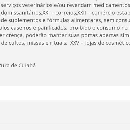
serviços veterinários e/ou revendam medicamentos 
domissanitários;XXI – correios;XXII – comércio esta
de suplementos e fórmulas alimentares, sem consum
bolos caseiros e panificados, proibido o consumo no 
uer crença, poderão manter suas portas abertas si
de cultos, missas e rituais; XXV – lojas de cosmétic
tura de Cuiabá