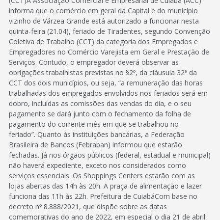
(CCT)A Associação Comercial e Empresarial de Cuiabá (ACC)
informa que o comércio em geral da Capital e do município
vizinho de Várzea Grande está autorizado a funcionar nesta
quinta-feira (21.04), feriado de Tiradentes, segundo Convenção
Coletiva de Trabalho (CCT) da categoria dos Empregados e
Empregadores no Comércio Varejista em Geral e Prestação de
Serviços. Contudo, o empregador deverá observar as
obrigações trabalhistas previstas no §2º, da cláusula 32ª da
CCT dos dois municípios, ou seja, “a remuneração das horas
trabalhadas dos empregados envolvidos nos feriados será em
dobro, incluídas as comissões das vendas do dia, e o seu
pagamento se dará junto com o fechamento da folha de
pagamento do corrente mês em que se trabalhou no
feriado”. Quanto às instituições bancárias, a Federação
Brasileira de Bancos (Febraban) informou que estarão
fechadas. Já nos órgãos públicos (federal, estadual e municipal)
não haverá expediente, exceto nos considerados como
serviços essenciais. Os Shoppings Centers estarão com as
lojas abertas das 14h às 20h. A praça de alimentação e lazer
funciona das 11h às 22h. Prefeitura de CuiabáCom base no
decreto nº 8.888/2021, que dispõe sobre as datas
comemorativas do ano de 2022, em especial o dia 21 de abril