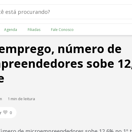
Agenda
Filiadas
Fale Conosco
emprego, número de
preendedores sobe 12,
e
am
1 min de leitura
r
0
mero de microempreendedores sobe 12,6% no 1º t