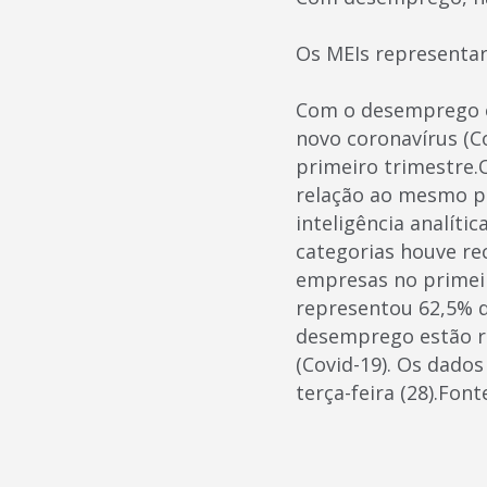
Os MEIs representar
Com o desemprego e
novo coronavírus (
primeiro trimestre.
relação ao mesmo p
inteligência analíti
categorias houve re
empresas no primeir
representou 62,5% d
desemprego estão re
(Covid-19). Os dado
terça-feira (28).Fon