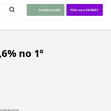
CrediConsult
Filie-se a FACMAT
6% no 1º
rimestre