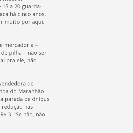
 15 a 20 guarda-
ca há cinco anos,
r muito por aqui,
de mercadoria –
 de pilha – não ser
al pra ele, não
a vendedora de
vinda do Maranhão
a parada de ônibus
 redução nas
R$ 3. "Se não, não