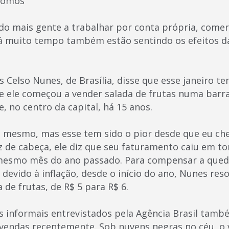
ônomos
ndo mais gente a trabalhar por conta própria, comer
á muito tempo também estão sentindo os efeitos d
 Celso Nunes, de Brasília, disse que esse janeiro t
e ele começou a vender salada de frutas numa bar
, no centro da capital, há 15 anos.
o mesmo, mas esse tem sido o pior desde que eu cheg
z de cabeça, ele diz que seu faturamento caiu em t
smo mês do ano passado. Para compensar a queda
evido à inflação, desde o início do ano, Nunes reso
 de frutas, de R$ 5 para R$ 6.
 informais entrevistados pela Agência Brasil tamb
 vendas recentemente. Sob nuvens negras no céu, o