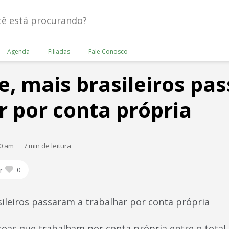
Agenda
Filiadas
Fale Conosco
e, mais brasileiros pa
r por conta própria
00 am
7 min de leitura
r
0
sileiros passaram a trabalhar por conta própria
oas que trabalham por conta própria entre o total