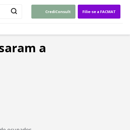
CrediConsult
Filie-se a FACMAT
ssaram a
 de ocupados