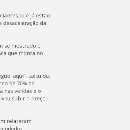
ciantes que já estão
a desaceleração da
em se mostrado o
raca que monta no
uei aqui”, calculou.
orno de 70% na
 nas vendas e o
lveu subir o preço
ém relataram
 vendedor