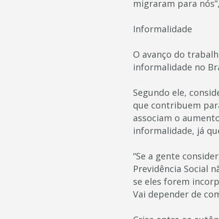
migraram para nós”,
Informalidade
O avanço do trabal
informalidade no Br
Segundo ele, consid
que contribuem para
associam o aumento
informalidade, já q
“Se a gente conside
Previdência Social 
se eles forem incor
Vai depender de com