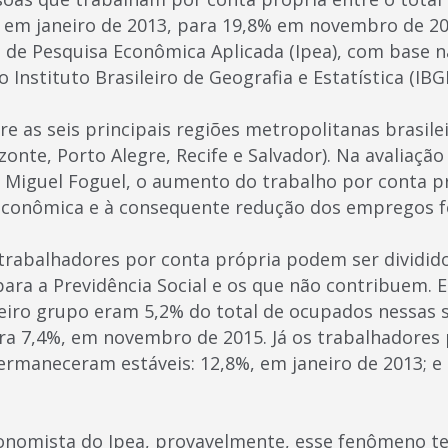
 em janeiro de 2013, para 19,8% em novembro de 2
to de Pesquisa Econômica Aplicada (Ipea), com base 
Instituto Brasileiro de Geografia e Estatística (IBGE
 as seis principais regiões metropolitanas brasileir
zonte, Porto Alegre, Recife e Salvador). Na avaliaçã
 Miguel Foguel, o aumento do trabalho por conta p
 econômica e à consequente redução dos empregos f
trabalhadores por conta própria podem ser dividid
ara a Previdência Social e os que não contribuem. 
ro grupo eram 5,2% do total de ocupados nessas se
ra 7,4%, em novembro de 2015. Já os trabalhadores 
ermaneceram estáveis: 12,8%, em janeiro de 2013; e
onomista do Ipea, provavelmente, esse fenômeno t