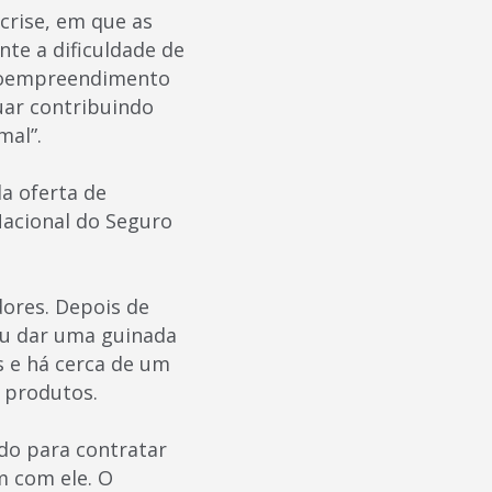
crise, em que as
nte a dificuldade de
croempreendimento
uar contribuindo
mal”.
a oferta de
Nacional do Seguro
dores. Depois de
veu dar uma guinada
es e há cerca de um
 produtos.
do para contratar
m com ele. O