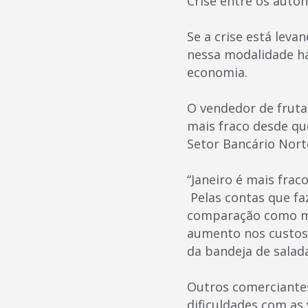
Crise entre os aut
Se a crise está leva
nessa modalidade h
economia.
O vendedor de frutas
mais fraco desde qu
Setor Bancário Norte
“Janeiro é mais frac
Pelas contas que fa
comparação como me
aumento nos custos d
da bandeja de salada
Outros comerciantes
dificuldades com as