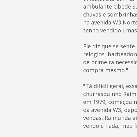
ambulante Obede Su
chuvas e sombrinhas
na avenida W3 Norte
tenho vendido umas 
Ele diz que se sente
relógios, barbeadore
de primeira necessid
compra mesmo."
"Tá difícil geral, e
churrasquinho Raimu
em 1979, começou n
da avenida W3, dep
vendas, Raimunda ain
vendo é nada, meu fi