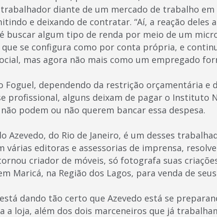
 trabalhador diante de um mercado de trabalho em 
indo e deixando de contratar. “Aí, a reação deles a
é buscar algum tipo de renda por meio de um mi
 que se configura como por conta própria, e contin
 Social, mas agora não mais como um empregado for
 Foguel, dependendo da restrição orçamentária e d
e profissional, alguns deixam de pagar o Instituto 
e não podem ou não querem bancar essa despesa.
o Azevedo, do Rio de Janeiro, é um desses trabalha
m várias editoras e assessorias de imprensa, resol
e tornou criador de móveis, só fotografa suas criaçõ
em Maricá, na Região dos Lagos, para venda de seus
stá dando tão certo que Azevedo está se preparan
a a loja, além dos dois marceneiros que já trabalha