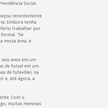
revidência Social.
omeçou recentemente
ria. Embora tenha
eferiu trabalhar por
formal. “Se
a nossa área, é
há seis anos em um
las de futsal em um
as de futevôlei, na
r e, até agora, a
ente. Com o
ngo, muitas meninas