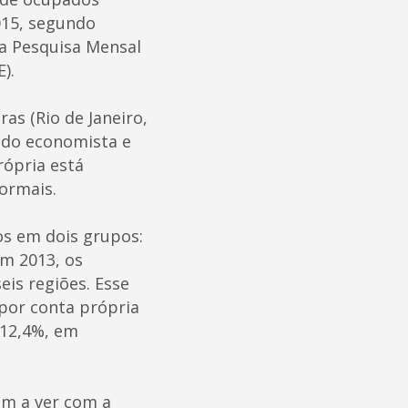
015, segundo
na Pesquisa Mensal
).
as (Rio de Janeiro,
o do economista e
rópria está
ormais.
os em dois grupos:
Em 2013, os
is regiões. Esse
por conta própria
 12,4%, em
em a ver com a