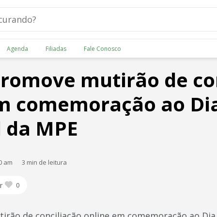
Agenda
Filiadas
Fale Conosco
romove mutirão de con
em comemoração ao Di
l da MPE
00 am
3 min de leitura
r
0
rão de conciliação online em comemoração ao Dia