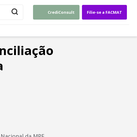
CrediConsult
Filie-se a FACMAT
ciliação
a
 Nacional da MPE