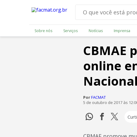
Sobre nós
Serviços
Notícias
Imprensa
CBMAE p
online 
Naciona
Por
FACMAT
5 de outubro de 2017 às 12:
Curti
CBMAE promove muti