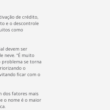
ivação de crédito,
to e o descontrole
tuitos como
ial devem ser
e neve. “É muito
 o problema se torna
riorizando o
itando ficar com o
m dos fatores mais
ue o nome é o maior
ca.