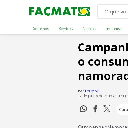
Sobre nós
Serviços
Notícias
Imprensa
Campanh
o consum
namora
Por
FACMAT
12 de junho de 2015 às 12:0
Curti
Campanha “Namorar 