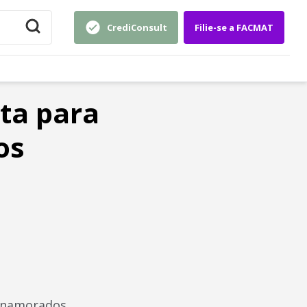
CrediConsult
Filie-se a FACMAT
ta para
os
s namorados