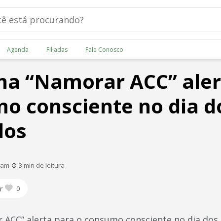
Agenda
Filiadas
Fale Conosco
a “Namorar ACC” aler
o consciente no dia d
dos
0 am
3 min de leitura
r
0
ACC” alerta para o consumo consciente no dia do