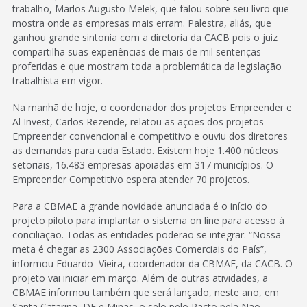
trabalho, Marlos Augusto Melek, que falou sobre seu livro que
mostra onde as empresas mais erram. Palestra, aliás, que
ganhou grande sintonia com a diretoria da CACB pois o juiz
compartilha suas experiências de mais de mil sentenças
proferidas e que mostram toda a problemática da legislação
trabalhista em vigor.
Na manhã de hoje, o coordenador dos projetos Empreender e
Al Invest, Carlos Rezende, relatou as ações dos projetos
Empreender convencional e competitivo e ouviu dos diretores
as demandas para cada Estado. Existem hoje 1.400 núcleos
setoriais, 16.483 empresas apoiadas em 317 municípios. O
Empreender Competitivo espera atender 70 projetos.
Para a CBMAE a grande novidade anunciada é o início do
projeto piloto para implantar o sistema on line para acesso à
conciliação. Todas as entidades poderão se integrar. “Nossa
meta é chegar as 2300 Associações Comerciais do País”,
informou Eduardo Vieira, coordenador da CBMAE, da CACB. O
projeto vai iniciar em março. Além de outras atividades, a
CBMAE informou também que será lançado, neste ano, em
Santa Catarina, DF e Minas, o selo pelo Pacto pela Não