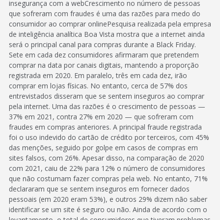
insegurança com a webCrescimento no número de pessoas
que sofreram com fraudes é uma das razões para medo do
consumidor ao comprar onlinePesquisa realizada pela empresa
de inteligência analítica Boa Vista mostra que a internet ainda
será o principal canal para compras durante a Black Friday.
Sete em cada dez consumidores afirmaram que pretendem
comprar na data por canais digitais, mantendo a proporção
registrada em 2020. Em paralelo, três em cada dez, irão
comprar em lojas físicas. No entanto, cerca de 57% dos
entrevistados disseram que se sentem inseguros ao comprar
pela internet. Uma das razões é o crescimento de pessoas —
37% em 2021, contra 27% em 2020 — que sofreram com
fraudes em compras anteriores. A principal fraude registrada
foi o uso indevido do cartão de crédito por terceiros, com 45%
das menções, seguido por golpe em casos de compras em
sites falsos, com 26%. Apesar disso, na comparação de 2020
com 2021, caiu de 22% para 12% o número de consumidores
que não costumam fazer compras pela web. No entanto, 71%
declararam que se sentem inseguros em fornecer dados
pessoais (em 2020 eram 53%), e outros 29% dizem não saber
identificar se um site é seguro ou não. Ainda de acordo com o
levantamento, o total de consumidores que tiveram problemas