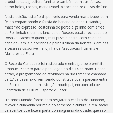
produtos da agricultura familiar e também comidas típicas,
como bolos, roscas, maria izabel, pipoca dentre outras delícias.
Nesta edição, estarão disponíveis para venda maria izabel com
feijão empamonado e farofa de banana da dona Elisandra;
macarrão expresso, costelinha de porco e galinha com arroz
da Sol; kebab e demais lanches da Rosete; batata recheada do
Rosalvo; cachorro quente, mini pizza e pastel com caldo de
cana da Camila e docinhos e palha italiana da Renata. Além das
artesanias disponível na lojinha da Associação Homens e
Mulheres de Fibra.
O Beco do Candeeiro foi restaurado e entregue pelo prefeito
Emanuel Pinheiro para a população no dia 14 de maio. Desde
então, a programação de atividades na rua também chamada
de 27 de dezembro vem sendo construída coem parceria entre
as Secretarias da administração municipal, encabeçada pela
Secretaria de Cultura, Esporte e Lazer.
“Estamos unindo forças para resgatar o espírito do cuiabano,
reviver a cuiabania por meio do fomento a cultura, a realização
de eventos que fazem parte do imaginário da cidade, que são