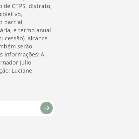
o de CTPS, distrato,
coletivo,
 parcial,
tária, e termo anual
sucessão), alcance
Também serão
is informações: A
rnador Julio
ção: Luciane