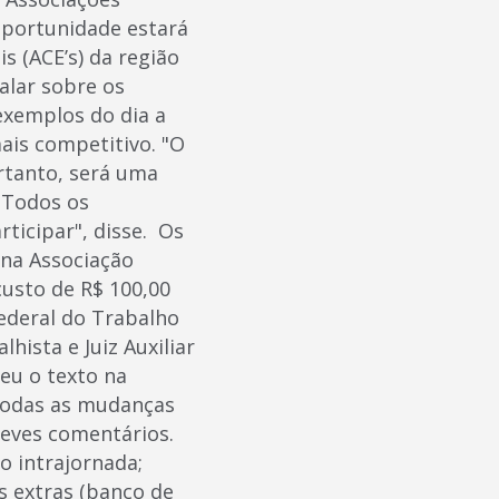
oportunidade estará
s (ACE’s) da região
alar sobre os
exemplos do dia a
ais competitivo. "O
rtanto, será uma
. Todos os
ticipar", disse. Os
 na Associação
custo de R$ 100,00
Federal do Trabalho
ista e Juiz Auxiliar
eu o texto na
 todas as mudanças
breves comentários.
lo intrajornada;
as extras (banco de