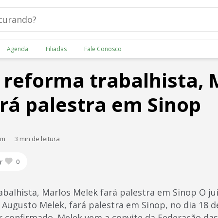
Agenda
Filiadas
Fale Conosco
 reforma trabalhista, 
rá palestra em Sinop
am
3 min de leitura
r
0
balhista, Marlos Melek fará palestra em Sinop O juiz
 Augusto Melek, fará palestra em Sinop, no dia 18 d
er confirmado. Melek vem a convite da Federação da