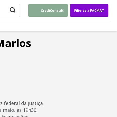
CrediConsult
Filie-se a FACMAT
Marlos
 federal da Justiça
e maio, às 19h30,
s Associações