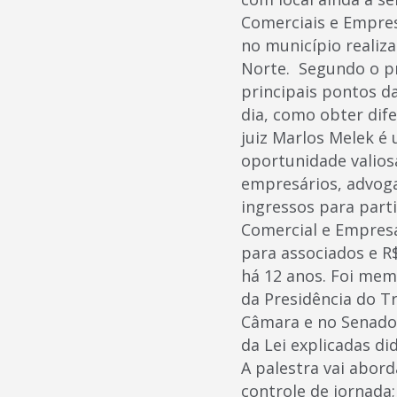
Comerciais e Empres
no município realiz
Norte. Segundo o pre
principais pontos d
dia, como obter dif
juiz Marlos Melek é
oportunidade valiosa
empresários, advoga
ingressos para part
Comercial e Empresar
para associados e R
há 12 anos. Foi mem
da Presidência do T
Câmara e no Senado.
da Lei explicadas d
A palestra vai abord
controle de jornada;