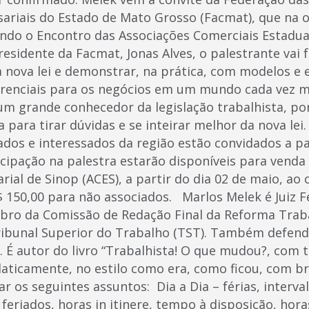
ariais do Estado de Mato Grosso (Facmat), que na 
ando o Encontro das Associações Comerciais Estaduai
sidente da Facmat, Jonas Alves, o palestrante vai f
a nova lei e demonstrar, na prática, com modelos e 
erenciais para os negócios em um mundo cada vez m
 um grande conhecedor da legislação trabalhista, po
 para tirar dúvidas e se inteirar melhor da nova lei
dos e interessados da região estão convidados a par
icipação na palestra estarão disponíveis para venda
ial de Sinop (ACES), a partir do dia 02 de maio, ao 
$ 150,00 para não associados. Marlos Melek é Juiz 
bro da Comissão de Redação Final da Reforma Trabalh
ribunal Superior do Trabalho (TST). Também defend
 É autor do livro “Trabalhista! O que mudou?, com
idaticamente, no estilo como era, como ficou, com 
ar os seguintes assuntos: Dia a Dia – férias, interva
 feriados, horas in itinere, tempo à disposição, hor