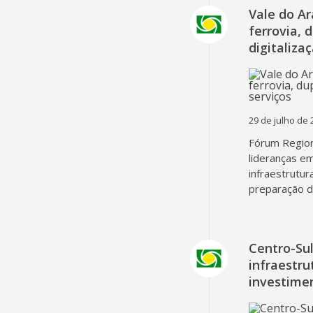
Vale do A
ferrovia, 
digitaliza
29 de julho de 
Fórum Region
lideranças em
infraestrutur
preparação d
Centro-Su
infraestru
investime