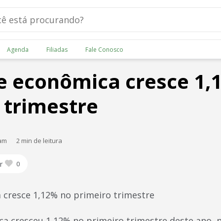
Agenda
Filiadas
Fale Conosco
e econômica cresce 1,
 trimestre
 am
2 min de leitura
r
0
 cresce 1,12% no primeiro trimestre
ca cresceu 1,12% no primeiro trimestre deste ano