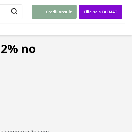
CrediConsult
Filie-se a FACMAT
12% no
, na comparação com