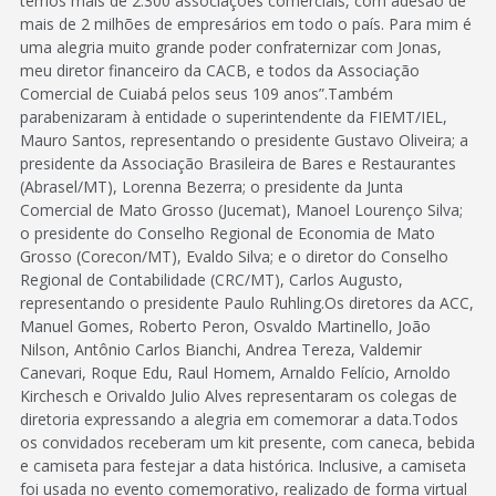
temos mais de 2.300 associações comerciais, com adesão de
mais de 2 milhões de empresários em todo o país. Para mim é
uma alegria muito grande poder confraternizar com Jonas,
meu diretor financeiro da CACB, e todos da Associação
Comercial de Cuiabá pelos seus 109 anos”.Também
parabenizaram à entidade o superintendente da FIEMT/IEL,
Mauro Santos, representando o presidente Gustavo Oliveira; a
presidente da Associação Brasileira de Bares e Restaurantes
(Abrasel/MT), Lorenna Bezerra; o presidente da Junta
Comercial de Mato Grosso (Jucemat), Manoel Lourenço Silva;
o presidente do Conselho Regional de Economia de Mato
Grosso (Corecon/MT), Evaldo Silva; e o diretor do Conselho
Regional de Contabilidade (CRC/MT), Carlos Augusto,
representando o presidente Paulo Ruhling.Os diretores da ACC,
Manuel Gomes, Roberto Peron, Osvaldo Martinello, João
Nilson, Antônio Carlos Bianchi, Andrea Tereza, Valdemir
Canevari, Roque Edu, Raul Homem, Arnaldo Felício, Arnoldo
Kirchesch e Orivaldo Julio Alves representaram os colegas de
diretoria expressando a alegria em comemorar a data.Todos
os convidados receberam um kit presente, com caneca, bebida
e camiseta para festejar a data histórica. Inclusive, a camiseta
foi usada no evento comemorativo, realizado de forma virtual