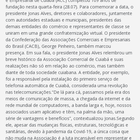
e Empresarial de Cuiabá (ACC) completou 109 anos de
fundação nesta quarta-feira (28.07). Para comemorar a data, o
presidente Jonas Alves, diretores e colaboradores, juntamente
com autoridades estaduais e municipais, presidentes das
demais entidades do comércio e representantes de classe se
uniram em uma grande confraternização virtual. O presidente
da Confederação das Associações Comerciais e Empresariais
do Brasil (CACB), George Pinheiro, também marcou
presença. Em sua fala, o presidente Jonas Alves relembrou um
breve histórico da Associação Comercial de Cuiabá e suas
realizações não só em relação ao comércio, mas também
diante de toda sociedade cuiabana. A entidade, por exemplo,
foi a responsável pela instalação do primeiro serviço de
telefonia automática de Cuiabá, considerada uma revolução
nas telecomunicações.“De lá para cá, passamos pela era dos
meios de comunicação de massa, a chegada da internet e da
rede mundial de computadores, a banda larga e, hoje, nossos
associados usam aplicativo e têm, na palma da mão, uma
série de vantagens e benefícios”, contextualizou Jonas.Segundo
ele, apesar das mudanças físicas, estruturais, tecnológicas e
sanitárias, devido à pandemia da Covid-19, a única coisa que
não muda na Associação é a luta incansável em representar e