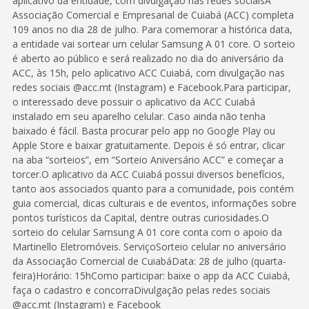
aplicativo da entidade, com divulgação nas redes sociaisA
Associação Comercial e Empresarial de Cuiabá (ACC) completa
109 anos no dia 28 de julho. Para comemorar a histórica data,
a entidade vai sortear um celular Samsung A 01 core. O sorteio
é aberto ao público e será realizado no dia do aniversário da
ACC, às 15h, pelo aplicativo ACC Cuiabá, com divulgação nas
redes sociais @acc.mt (Instagram) e Facebook.Para participar,
o interessado deve possuir o aplicativo da ACC Cuiabá
instalado em seu aparelho celular. Caso ainda não tenha
baixado é fácil. Basta procurar pelo app no Google Play ou
Apple Store e baixar gratuitamente. Depois é só entrar, clicar
na aba “sorteios”, em “Sorteio Aniversário ACC” e começar a
torcer.O aplicativo da ACC Cuiabá possui diversos benefícios,
tanto aos associados quanto para a comunidade, pois contém
guia comercial, dicas culturais e de eventos, informações sobre
pontos turísticos da Capital, dentre outras curiosidades.O
sorteio do celular Samsung A 01 core conta com o apoio da
Martinello Eletromóveis. ServiçoSorteio celular no aniversário
da Associação Comercial de CuiabáData: 28 de julho (quarta-
feira)Horário: 15hComo participar: baixe o app da ACC Cuiabá,
faça o cadastro e concorraDivulgação pelas redes sociais
@acc.mt (Instagram) e Facebook