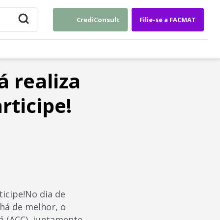
CrediConsult
Filie-se a FACMAT
 realiza
rticipe!
ticipe!No dia de
há de melhor, o
á (ACC), juntamente