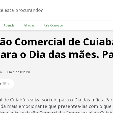
Agenda
Filiadas
Fale Conosco
ão Comercial de Cuiabá
para o Dia das mães. Pa
am
1 min de leitura
r
0
 de Cuiabá realiza sorteio para o Dia das mães. Par
ada mais emocionante que presenteá-las com o que 
isso, a Associação Comercial e Empresarial de Cuiab