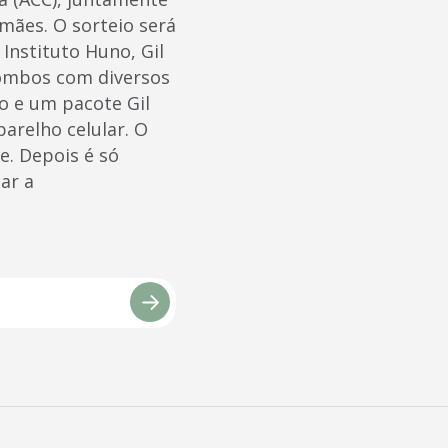
amães. O sorteio será
 Instituto Huno, Gil
combos com diversos
o e um pacote Gil
parelho celular. O
e. Depois é só
ar a