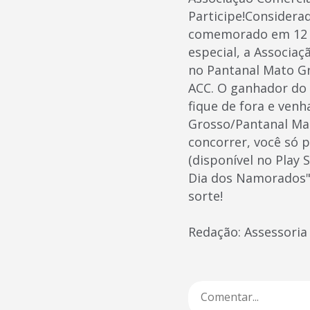
Participe!Considera
comemorado em 12 de
especial, a Associa
no Pantanal Mato Gro
ACC. O ganhador do s
fique de fora e venh
Grosso/Pantanal Mat
concorrer, você só p
(disponível no Play S
Dia dos Namorados";-
sorte!
Redação: Assessoria