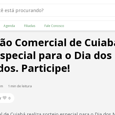
Agenda
Filiadas
Fale Conosco
ão Comercial de Cuiabá
especial para o Dia dos
s. Participe!
am
1 min de leitura
r
0
l de Cuiabá realiza sorteio especial para o Dia dos