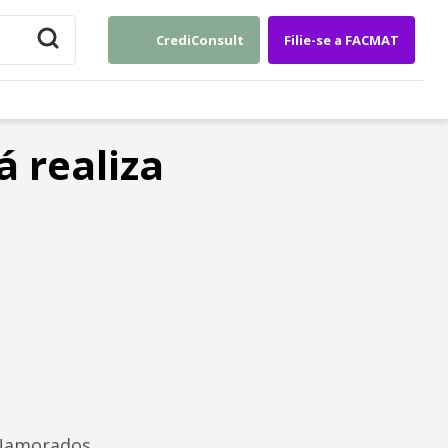
CrediConsult
Filie-se a FACMAT
 realiza
 Namorados.