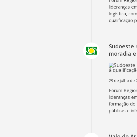
Fórum Region
lideranças em
logística, co
qualificação 
Sudoeste 
moradia e 
29 de julho de 
Fórum Region
lideranças em
formação de 
públicas e in
Vale do A