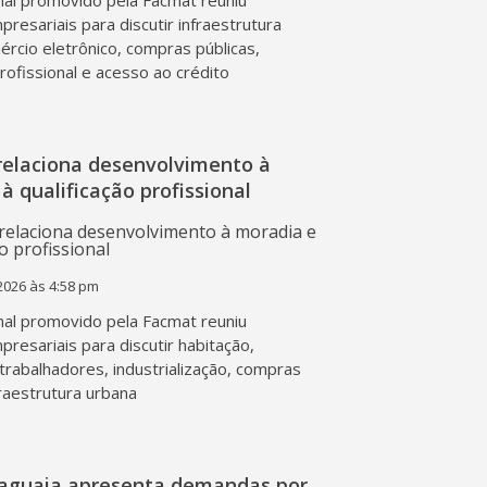
al promovido pela Facmat reuniu
presariais para discutir infraestrutura
mércio eletrônico, compras públicas,
profissional e acesso ao crédito
relaciona desenvolvimento à
à qualificação profissional
2026 às 4:58 pm
al promovido pela Facmat reuniu
presariais para discutir habitação,
trabalhadores, industrialização, compras
fraestrutura urbana
raguaia apresenta demandas por