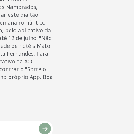
 dos Namorados,
r este dia tão
e semana romântico
, pelo aplicativo da
até 12 de julho. "Não
 rede de hotéis Mato
ta Fernandes. Para
icativo da ACC
ncontrar o "Sorteio
o no próprio App. Boa