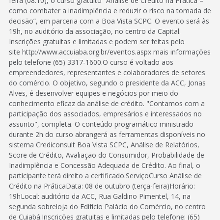
feira (08.10), o curso gratuito “Análise de Crédito na Prática –
como combater a inadimplência e reduzir o risco na tomada de
decisão”, em parceria com a Boa Vista SCPC. O evento será às
19h, no auditório da associação, no centro da Capital.
Inscrições gratuitas e limitadas e podem ser feitas pelo
site http://www.accuiaba.org.br/eventos.aspx mais informações
pelo telefone (65) 3317-1600.O curso é voltado aos
empreendedores, representantes e colaboradores de setores
do comércio. O objetivo, segundo o presidente da ACC, Jonas
Alves, é desenvolver equipes e negócios por meio do
conhecimento eficaz da análise de crédito. "Contamos com a
participação dos associados, empresários e interessados no
assunto", completa. O conteúdo programático ministrado
durante 2h do curso abrangerá as ferramentas disponíveis no
sistema Crediconsult Boa Vista SCPC, Análise de Relatórios,
Score de Crédito, Avaliação do Consumidor, Probabilidade de
Inadimplência e Concessão Adequada de Crédito. Ao final, o
participante terá direito a certificado.ServiçoCurso Análise de
Crédito na PráticaData: 08 de outubro (terça-feira)Horário:
19hLocal: auditório da ACC, Rua Galdino Pimentel, 14, na
segunda sobreloja do Edifício Palácio do Comércio, no centro
de Cuiabá.Inscrições gratuitas e limitadas pelo telefone: (65)