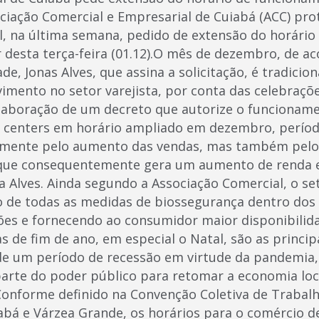
ação Comercial e Empresarial de Cuiabá (ACC) pro
al, na última semana, pedido de extensão do horári
r desta terça-feira (01.12).O mês de dezembro, de a
de, Jonas Alves, que assina a solicitação, é tradici
mento no setor varejista, por conta das celebraçõe
elaboração de um decreto que autorize o funcionam
s centers em horário ampliado em dezembro, perío
somente pelo aumento das vendas, mas também pelo
que consequentemente gera um aumento de renda 
sa Alves. Ainda segundo a Associação Comercial, o se
 de todas as medidas de biossegurança dentro dos
es e fornecendo ao consumidor maior disponibilida
s de fim de ano, em especial o Natal, são as princip
 de um período de recessão em virtude da pandemia
arte do poder público para retomar a economia local
Conforme definido na Convenção Coletiva de Trabal
bá e Várzea Grande, os horários para o comércio de