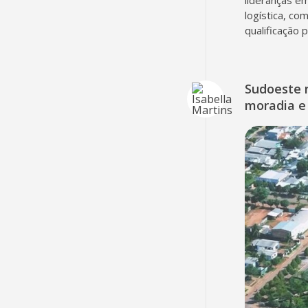
lideranças em
logística, co
qualificação 
Sudoeste 
moradia e 