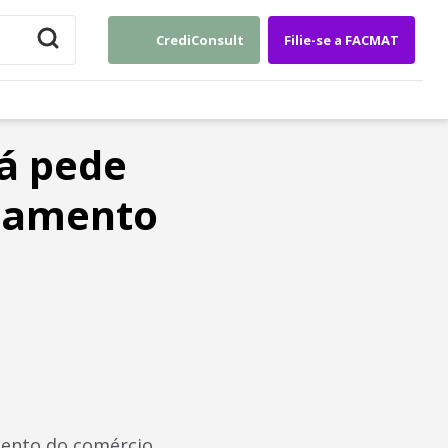
CrediConsult
Filie-se a FACMAT
á pede
onamento
mento do comércio