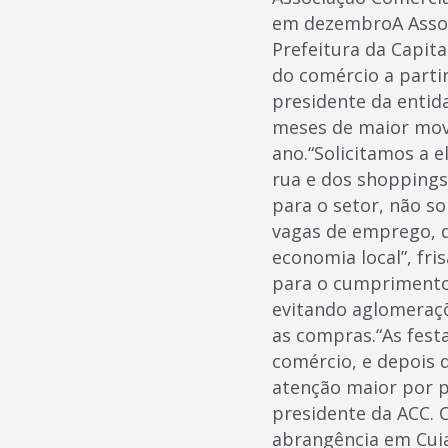
em dezembroA Associ
Prefeitura da Capit
do comércio a parti
presidente da entida
meses de maior movi
ano.“Solicitamos a 
rua e dos shopping
para o setor, não 
vagas de emprego, 
economia local”, fri
para o cumprimento
evitando aglomeraçõ
as compras.“As festa
comércio, e depois
atenção maior por p
presidente da ACC. 
abrangência em Cuia