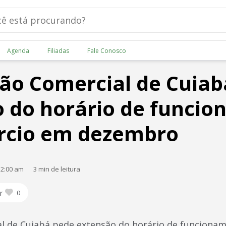
Agenda
Filiadas
Fale Conosco
ão Comercial de Cuiab
 do horário de funci
rcio em dezembro
12:00 am
3 min de leitura
r
0
l de Cuiabá pede extensão do horário de funciona