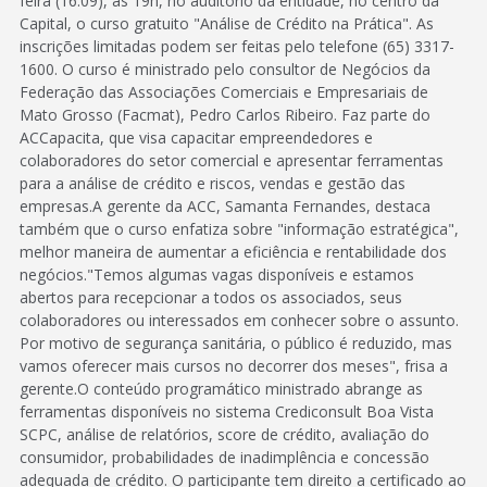
feira (16.09), às 19h, no auditório da entidade, no centro da
Capital, o curso gratuito "Análise de Crédito na Prática". As
inscrições limitadas podem ser feitas pelo telefone (65) 3317-
1600. O curso é ministrado pelo consultor de Negócios da
Federação das Associações Comerciais e Empresariais de
Mato Grosso (Facmat), Pedro Carlos Ribeiro. Faz parte do
ACCapacita, que visa capacitar empreendedores e
colaboradores do setor comercial e apresentar ferramentas
para a análise de crédito e riscos, vendas e gestão das
empresas.A gerente da ACC, Samanta Fernandes, destaca
também que o curso enfatiza sobre "informação estratégica",
melhor maneira de aumentar a eficiência e rentabilidade dos
negócios."Temos algumas vagas disponíveis e estamos
abertos para recepcionar a todos os associados, seus
colaboradores ou interessados em conhecer sobre o assunto.
Por motivo de segurança sanitária, o público é reduzido, mas
vamos oferecer mais cursos no decorrer dos meses", frisa a
gerente.O conteúdo programático ministrado abrange as
ferramentas disponíveis no sistema Crediconsult Boa Vista
SCPC, análise de relatórios, score de crédito, avaliação do
consumidor, probabilidades de inadimplência e concessão
adequada de crédito. O participante tem direito a certificado ao