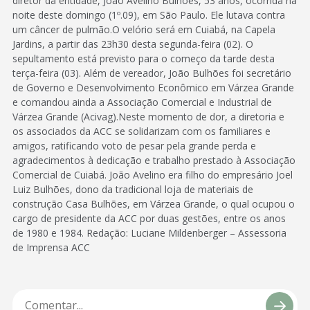
diretor da entidade, João Avelino Bulhões, 53 anos, ocorrida na
noite deste domingo (1º.09), em São Paulo. Ele lutava contra
um câncer de pulmão.O velório será em Cuiabá, na Capela
Jardins, a partir das 23h30 desta segunda-feira (02). O
sepultamento está previsto para o começo da tarde desta
terça-feira (03). Além de vereador, João Bulhões foi secretário
de Governo e Desenvolvimento Econômico em Várzea Grande
e comandou ainda a Associação Comercial e Industrial de
Várzea Grande (Acivag).Neste momento de dor, a diretoria e
os associados da ACC se solidarizam com os familiares e
amigos, ratificando voto de pesar pela grande perda e
agradecimentos à dedicação e trabalho prestado à Associação
Comercial de Cuiabá. João Avelino era filho do empresário Joel
Luiz Bulhões, dono da tradicional loja de materiais de
construção Casa Bulhões, em Várzea Grande, o qual ocupou o
cargo de presidente da ACC por duas gestões, entre os anos
de 1980 e 1984. Redação: Luciane Mildenberger – Assessoria
de Imprensa ACC