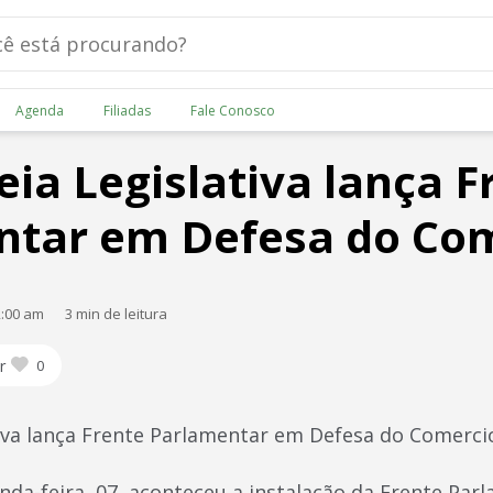
Agenda
Filiadas
Fale Conosco
ia Legislativa lança F
ntar em Defesa do Co
2:00 am
3 min de leitura
r
0
iva lança Frente Parlamentar em Defesa do Comerc
nda-feira, 07, aconteceu a instalação da Frente Pa