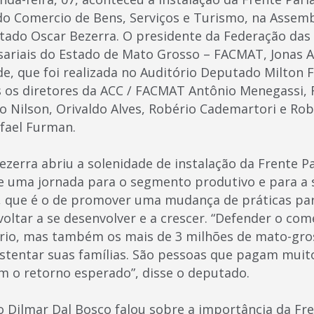
do Comercio de Bens, Serviços e Turismo, na Assembl
utado Oscar Bezerra. O presidente da Federação das
ariais do Estado de Mato Grosso – FACMAT, Jonas A
de, que foi realizada no Auditório Deputado Milto
 os diretores da ACC / FACMAT Antônio Menegassi, 
o Nilson, Orivaldo Alves, Robério Cademartori e Ro
afael Furman.
zerra abriu a solenidade de instalação da Frente 
 de uma jornada para o segmento produtivo e para 
 que é o de promover uma mudança de práticas par
oltar a se desenvolver e a crescer. “Defender o com
rio, mas também os mais de 3 milhões de mato-gro
stentar suas famílias. São pessoas que pagam muit
m o retorno esperado”, disse o deputado.
Dilmar Dal Bosco falou sobre a importância da Fr