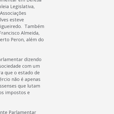
eia Legislativa,
 Associações
lves esteve
n Figueiredo. Também
Francisco Almeida,
berto Peron, além do
Parlamentar dizendo
a sociedade com um
a que o estado de
ércio não é apenas
ssenses que lutam
os impostos e
ente Parlamentar