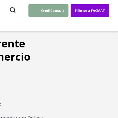
CrediConsult
Filie-se a FACMAT
rente
mercio
io
rlamentar em Defesa