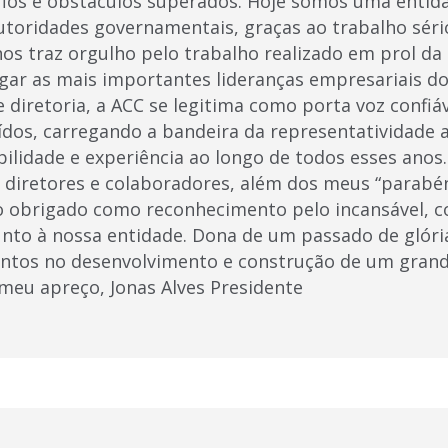
fios e obstáculos superados. Hoje somos uma enti
utoridades governamentais, graças ao trabalho séri
nos traz orgulho pelo trabalho realizado em prol da
gar as mais importantes lideranças empresariais 
 diretoria, a ACC se legitima como porta voz confiá
ídos, carregando a bandeira da representatividade a
ilidade e experiência ao longo de todos esses anos.
, diretores e colaboradores, além dos meus “parabén
o obrigado como reconhecimento pelo incansável, 
junto à nossa entidade. Dona de um passado de glór
untos no desenvolvimento e construção de um gran
eu apreço, Jonas Alves Presidente