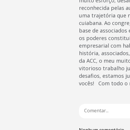
muito esforço, desa
reconhecida pelas a
uma trajetória que 
cuiabana. Ao congre
base de associados e
os poderes constitu
empresarial com hab
história, associados
da ACC, o meu muit
vitorioso trabalho 
desafios, estamos j
vocês! Com todo o m