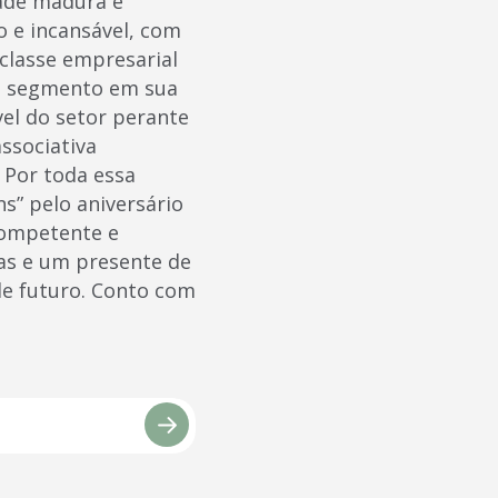
dade madura e
o e incansável, com
 classe empresarial
do segmento em sua
vel do setor perante
ssociativa
 Por toda essa
s” pelo aniversário
competente e
ias e um presente de
de futuro. Conto com