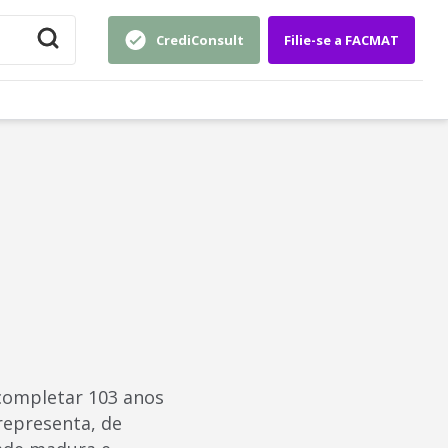
CrediConsult
Filie-se a FACMAT
 completar 103 anos
representa, de