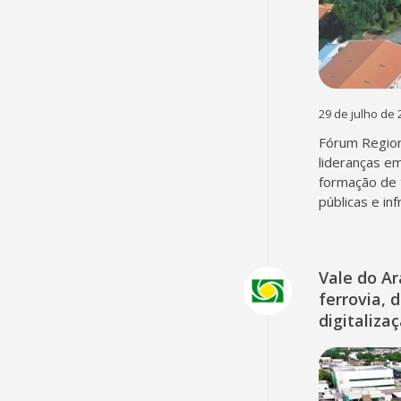
29 de julho de 
Fórum Region
lideranças em
formação de 
públicas e in
Vale do A
ferrovia, 
digitaliza