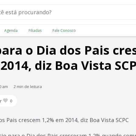
Agenda
Filiadas
Fale Conosco
ara o Dia dos Pais cr
2014, diz Boa Vista SC
00 am
2 min de leitura
r
0
os Pais crescem 1,2% em 2014, diz Boa Vista SCPC
io para o Dia dos Pais cresceram 1,2% quando comp