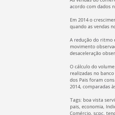
acordo com dados na
Em 2014 o crescimen
quando as vendas n
A redução do ritmo 
movimento observad
desaceleração obser
O cálculo do volume
realizadas no banco
dos Pais foram cons
2014, comparadas às
Tags: boa vista serv
pais, economia, In
Comércio, scpc, tend