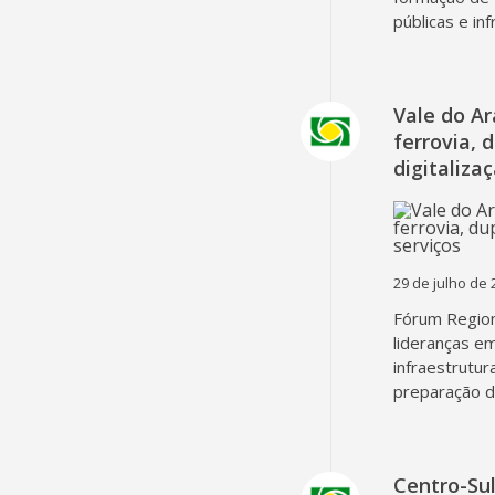
públicas e in
Vale do A
ferrovia, 
digitaliza
29 de julho de 
Fórum Region
lideranças em
infraestrutur
preparação d
Centro-Su