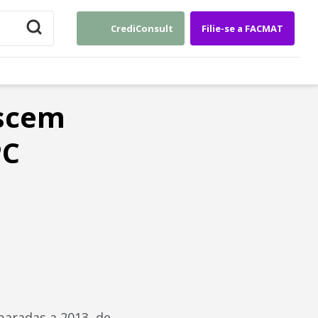
CrediConsult
Filie-se a FACMAT
escem
PC
aradas a 2013, de