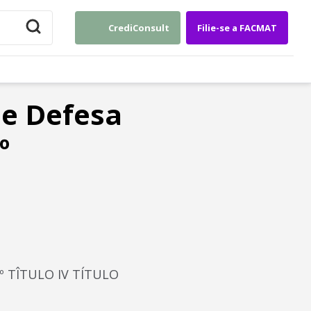
CrediConsult
Filie-se a FACMAT
de Defesa
º
06º TÎTULO IV TÍTULO