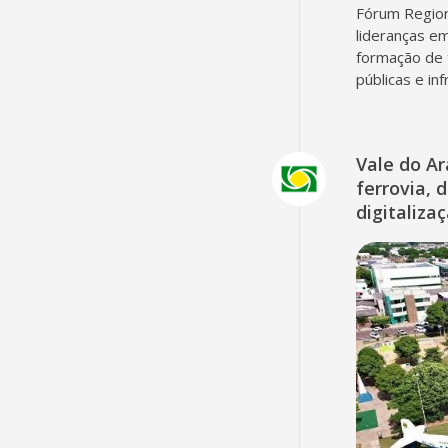
Fórum Region
lideranças em
formação de 
públicas e in
Vale do A
ferrovia, 
digitaliza