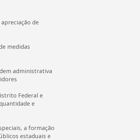
 a apreciação de
 de medidas
rdem administrativa
midores
istrito Federal e
 quantidade e
especiais, a formação
blicos estaduais e