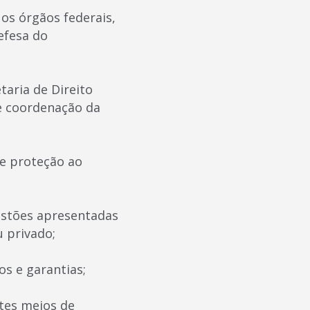
os órgãos federais,
efesa do
aria de Direito
de coordenação da
de proteção ao
gestões apresentadas
u privado;
os e garantias;
ntes meios de