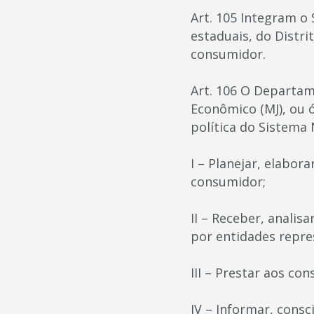
Art. 105 Integram o
estaduais, do Distri
consumidor.
Art. 106 O Departam
Econômico (MJ), ou 
política do Sistema
I – Planejar, elabor
consumidor;
II – Receber, analis
por entidades repres
III – Prestar aos co
IV – Informar, cons