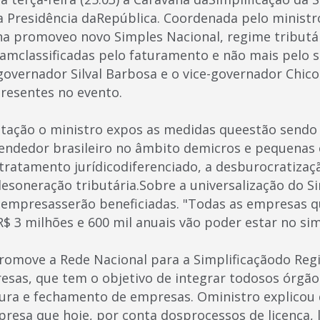
Presidência daRepública. Coordenada pelo ministro
a promoveo novo Simples Nacional, regime tributá
amclassificadas pelo faturamento e não mais pelo s
governador Silval Barbosa e o vice-governador Chico
esentes no evento.
ntação o ministro expos as medidas queestão sendo
endedor brasileiro no âmbito demicros e pequenas 
 tratamento jurídicodiferenciado, a desburocratizaç
esoneração tributária.Sobre a universalização do Si
 empresasserão beneficiadas. "Todas as empresas 
$ 3 milhões e 600 mil anuais vão poder estar no sim
move a Rede Nacional para a Simplificaçãodo Regi
esas, que tem o objetivo de integrar todosos órgão
tura e fechamento de empresas. Oministro explicou
resa que hoje, por conta dosprocessos de licença, l