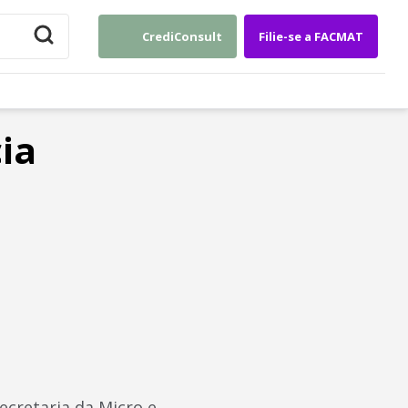
CrediConsult
Filie-se a FACMAT
cia
ecretaria da Micro e