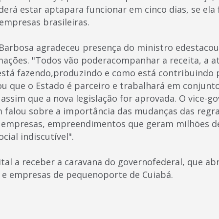
derá estar aptapara funcionar em cinco dias, se ela f
empresas brasileiras.
 Barbosa agradeceu presença do ministro edestacou
mações. "Todos vão poderacompanhar a receita, a a
está fazendo,produzindo e como está contribuindo p
u que o Estado é parceiro e trabalhará em conjunt
 assim que a nova legislação for aprovada. O vice-g
 falou sobre a importância das mudanças das regr
 empresas, empreendimentos que geram milhões d
cial indiscutível".
ital a receber a caravana do governofederal, que ab
 e empresas de pequenoporte de Cuiabá.