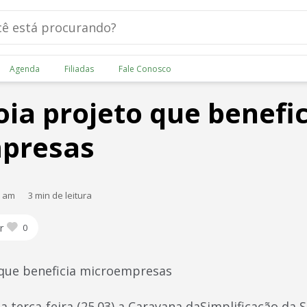
Agenda
Filiadas
Fale Conosco
oia projeto que benefi
presas
0 am
3 min de leitura
r
0
o que beneficia microempresas
 terça-feira (25.03) a Caravana daSimplificação da S