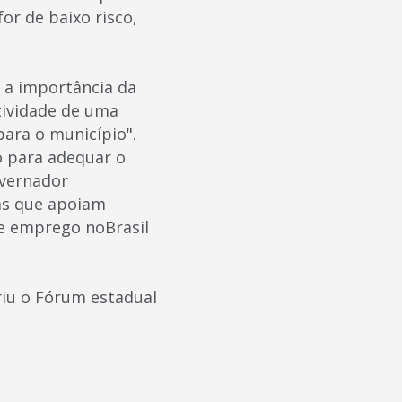
or de baixo risco,
 a importância da
tividade de uma
ara o município".
o para adequar o
overnador
as que apoiam
e emprego noBrasil
riu o Fórum estadual