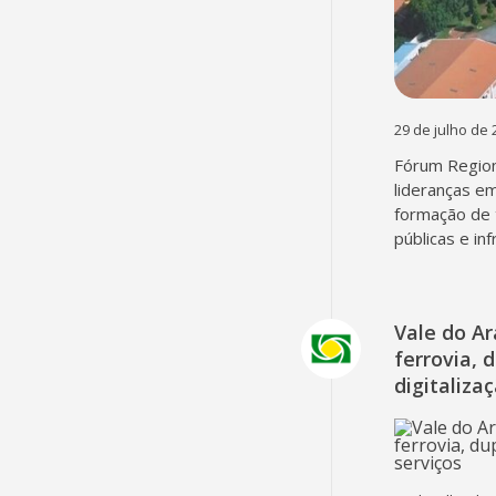
29 de julho de 
Fórum Region
lideranças em
formação de 
públicas e in
Vale do A
ferrovia, 
digitaliza