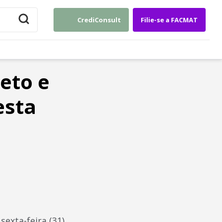
CrediConsult
Filie-se a FACMAT
eto e
esta
sexta-feira (31)