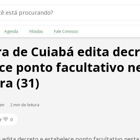
Agenda
Filiadas
Fale Conosco
ra de Cuiabá edita decr
ce ponto facultativo n
ra (31)
 am
2 min de leitura
r
0
 edita decreto e estabelece ponto facultativo nesta 