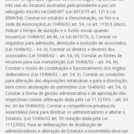
três vias do Estatuto assinadas pelo presidente e por um
advogado inscrito na OAB/MT (Lei 6015/73 art. 121 e Lei
8906/94). Constar no estatuto a Denominação, os fins e a
sede da Associação(Lei 10406/02 art. 54, I e art. 1155 § único).
Indicar o tempo de duração e o fundo social, quando
houver(Lei 10406/02 art.46, I e Lei 6015/73, I). Constar os
requisitos para admissão, demissão e exclusão de associados
(Lei 10406/02 – 54, II). Constar os direitos e deveres dos
associados (Lei 10406/02 – art. 54, III). Constar as fontes de
recursos para sua manutenção (Lei 10406/02 – art. 54, IV).
Constar o modo de constituição e funcionamento dos órgãos
deliberativos (Lei 10406/02 – art. 54, V). Constar as condições
para alteração das disposições estatuárias e para a dissolução,
bem como destinação do patrimônio (Lei 10406/02 -art. 54, V).
Constar a forma de gestão administrativa e de aprovação das
respectivas contas. (Alteração dada pela Lei 11.127/05 – art. 54
inc. VII da 10406/02). Constar a competência privativa da
Assembléia Geral para destituir os administradores e alterar o
Estatuto. (Lei 10406/02 art. 59 redação dada pela Lei
11127/05). Para as deliberações de destituição de
administradores e alteração de Estatuto a Assembléia deve ser