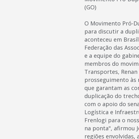
(GO)
O Movimento Pró-Dup
para discutir a dupl
aconteceu em Brasíli
Federação das Assoc
e a equipe do gabin
membros do movimen
Transportes, Renan F
prosseguimento às n
que garantam as con
duplicação do trech
com o apoio do sena
Logística e Infraest
Frenlogi para o nos
na ponta", afirmou 
regiões envolvidas,