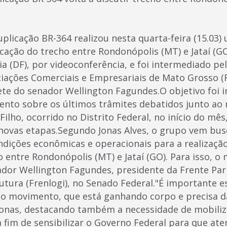
licação BR-364 realizou nesta quarta-feira (15.03)
icação do trecho entre Rondonópolis (MT) e Jataí (G
a (DF), por videoconferência, e foi intermediado pe
iações Comerciais e Empresariais de Mato Grosso (F
ete do senador Wellington Fagundes.O objetivo foi 
to sobre os últimos trâmites debatidos junto ao 
ilho, ocorrido no Distrito Federal, no início do mês,
ovas etapas.Segundo Jonas Alves, o grupo vem bus
dições econômicas e operacionais para a realização
o entre Rondonópolis (MT) e Jataí (GO). Para isso, 
dor Wellington Fagundes, presidente da Frente Par
rutura (Frenlogi), no Senado Federal."É importante e
so movimento, que está ganhando corpo e precisa d
Jonas, destacando também a necessidade de mobiliz
 a fim de sensibilizar o Governo Federal para que a