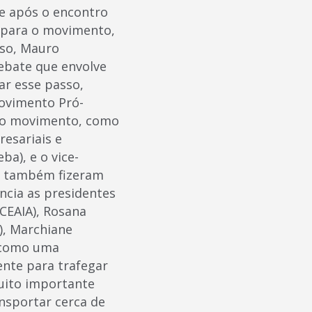
ue após o encontro
o para o movimento,
so, Mauro
ebate que envolve
ar esse passo,
Movimento Pró-
 do movimento, como
resariais e
ba), e o vice-
a, também fizeram
ncia as presidentes
ACEAIA), Rosana
), Marchiane
 como uma
ente para trafegar
muito importante
ansportar cerca de