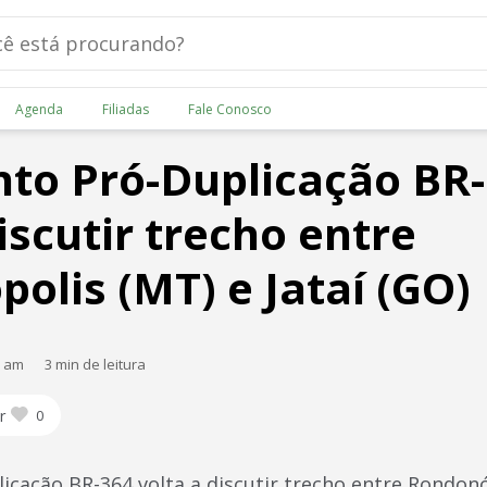
Agenda
Filiadas
Fale Conosco
to Pró-Duplicação BR
iscutir trecho entre
olis (MT) e Jataí (GO)
0 am
3 min de leitura
r
0
cação BR-364 volta a discutir trecho entre Rondonóp