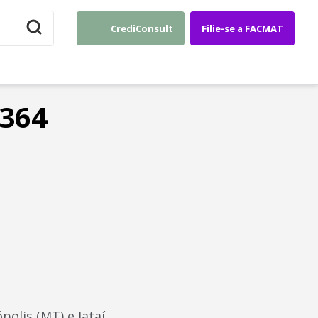
CrediConsult
Filie-se a FACMAT
-364
olis (MT) e Jataí