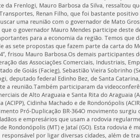
te da Frenlogi, Mauro Barbosa da Silva, ressaltou q
Transportes, Renan Filho, que foi bastante positiv
buscar uma reunião com o governador de Mato Gros
 que o governador Mauro Mendes participe deste d
mportantes para a economia da região. Temos que d
ele as sete propostas que fazem parte da carta do 
4”, frisou Mauro Barbosa.Os demais participantes
eração das Associações Comerciais, Industriais, Emp
ado de Goiás (Facieg), Sebastião Vieira Sobrinho (Se
ogi, deputado federal Edinho Bez, de Santa Catarin
te a reunião.Também participaram da videoconferê
rciais de Alto Araguaia e Santa Rita do Araguaia (
a (ACIPP), Cidinha Machado e de Rondonópolis (ACIR
vimento Pró-Duplicação BR-364O movimento surgiu
idadãos e empresários que usam a rodovia regularm
 de Rondonópolis (MT) e Jataí (GO). Esta rodovia é 
é responsável por ligar diversas cidades, além de tr