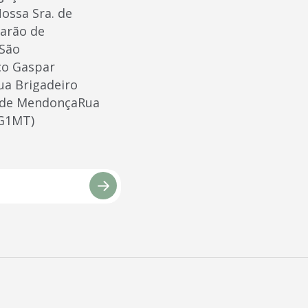
ossa Sra. de
Barão de
 São
ico Gaspar
a Brigadeiro
 de MendonçaRua
 G1MT)