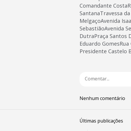
Comandante CostaRu
SantanaTravessa da 
MelgaçoAvenida Isaa
SebastiãoAvenida Sen
DutraPraça Santos 
Eduardo GomesRua C
Presidente Castelo
Nenhum comentário
Últimas publicações