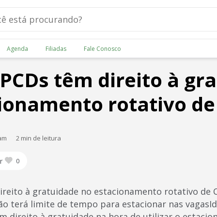
Agenda
Filiadas
Fale Conosco
 PCDs têm direito à gr
ionamento rotativo de
 am
2 min de leitura
r
0
ireito à gratuidade no estacionamento rotativo de
não terá limite de tempo para estacionar nas vagas
êm direito à gratuidade na hora de utilizar o estac