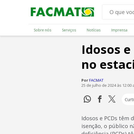
Sobre nós
Serviços
Notícias
Imprensa
Idosos e
no estac
Por
FACMAT
25 de julho de 2024 às 12:00
Curti
Idosos e PCDs têm d
isenção, o público 
deficiência (PCDs) t