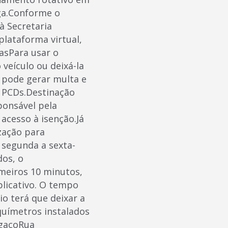
ga.Conforme o
à Secretaria
plataforma virtual,
casPara usar o
 veículo ou deixá-la
a pode gerar multa e
a PCDs.Destinação
ponsável pela
cesso à isenção.Já
zação para
 segunda a sexta-
dos, o
meiros 10 minutos,
plicativo. O tempo
o terá que deixar a
químetros instalados
lgaçoRua