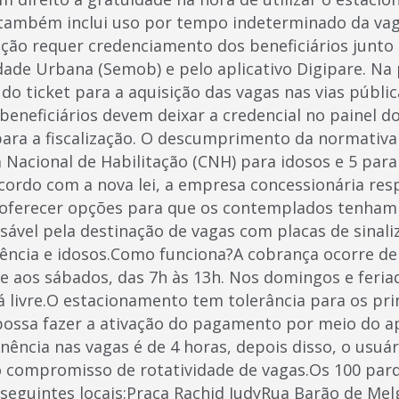
o também inclui uso por tempo indeterminado da va
ação requer credenciamento dos beneficiários junto 
dade Urbana (Semob) e pelo aplicativo Digipare. Na 
 do ticket para a aquisição das vagas nas vias públi
eneficiários devem deixar a credencial no painel do
 para a fiscalização. O descumprimento da normativ
a Nacional de Habilitação (CNH) para idosos e 5 par
cordo com a nova lei, a empresa concessionária res
oferecer opções para que os contemplados tenham a
sável pela destinação de vagas com placas de sinali
iência e idosos.Como funciona?A cobrança ocorre de
, e aos sábados, das 7h às 13h. Nos domingos e feria
 livre.O estacionamento tem tolerância para os pri
possa fazer a ativação do pagamento por meio do a
ncia nas vagas é de 4 horas, depois disso, o usuári
do compromisso de rotatividade de vagas.Os 100 par
seguintes locais:Praça Rachid JudyRua Barão de Me