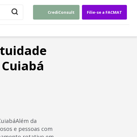
CrediConsult
Filie-se a FACMAT
atuidade
 Cuiabá
 CuiabáAlém da
Idosos e pessoas com
ionamento rotativo em