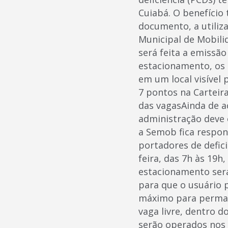
Cuiabá. O benefíci
documento, a utiliz
Municipal de Mobili
será feita a emissão
estacionamento, os b
em um local visível
7 pontos na Carteir
das vagasAinda de a
administração deve 
a Semob fica respon
portadores de defic
feira, das 7h às 19h
estacionamento será
para que o usuário 
máximo para permanê
vaga livre, dentro 
serão operados nos 