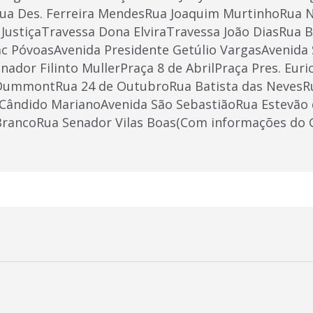
a Des. Ferreira MendesRua Joaquim MurtinhoRua N
JustiçaTravessa Dona ElviraTravessa João DiasRua 
c PóvoasAvenida Presidente Getúlio VargasAvenida
ador Filinto MullerPraça 8 de AbrilPraça Pres. Eur
DummontRua 24 de OutubroRua Batista das NevesRu
ândido MarianoAvenida São SebastiãoRua Estevão
 BrancoRua Senador Vilas Boas(Com informações do