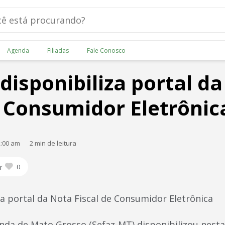
Agenda
Filiadas
Fale Conosco
disponibiliza portal d
e Consumidor Eletrônic
2:00 am
2 min de leitura
r
0
za portal da Nota Fiscal de Consumidor Eletrônica
nda de Mato Grosso (Sefaz-MT) disponibilizou nesta 