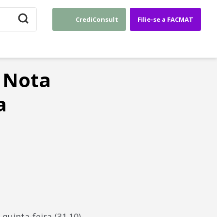
CrediConsult
Filie-se a FACMAT
a Nota
a
quinta-feira (31.10)