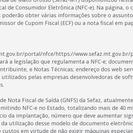
cal de Consumidor Eletrônica (NFC-e). Na página, o 
 poderão obter várias informações sobre o assunt
issor de Cupom Fiscal (ECF) ou a nota fiscal em pap
t.gov.br/portal/nfce/https://www.sefaz.mt.gov.br/po
ará a legislação que regulamenta a NFC-e; docume
ntribuinte, e Notas Técnicas; endereço dos web se
 utilizados pelas empresas desenvolvedoras de soft
s.
de Nota Fiscal de Saída (GNFS) da Sefaz, atualment
 emitindo NFC-e no Estado, totalizando mais de 40 
ício da implantação, número que deve aumentar sig
 da utilização desse modelo de documento eletrôni
 custos em virtude de não exigir máquinas especiais