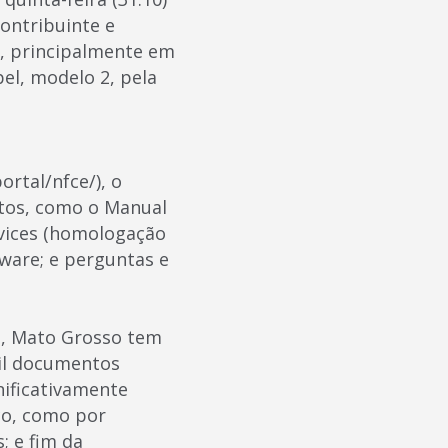
contribuinte e
o, principalmente em
el, modelo 2, pela
rtal/nfce/), o
ntos, como o Manual
rvices (homologação
ware; e perguntas e
e, Mato Grosso tem
mil documentos
nificativamente
co, como por
; e fim da