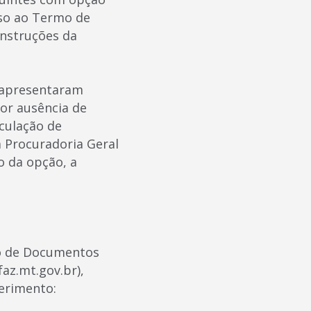
so ao Termo de
instruções da
7 apresentaram
por ausência de
culação de
à Procuradoria Geral
o da opção, a
uxo de Documentos
faz.mt.gov.br),
uerimento: