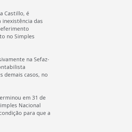
 Castillo, é
 inexistência das
deferimento
to no Simples
sivamente na Sefaz-
ntabilista
os demais casos, no
 terminou em 31 de
Simples Nacional
 condição para que a