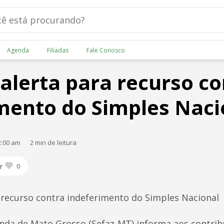
Agenda
Filiadas
Fale Conosco
alerta para recurso co
mento do Simples Naci
2:00 am
2 min de leitura
r
0
 recurso contra indeferimento do Simples Nacional
enda de Mato Grosso (Sefaz-MT) informa aos contri