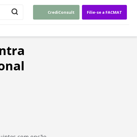
CrediConsult
Filie-se a FACMAT
ntra
onal
buintes com opção