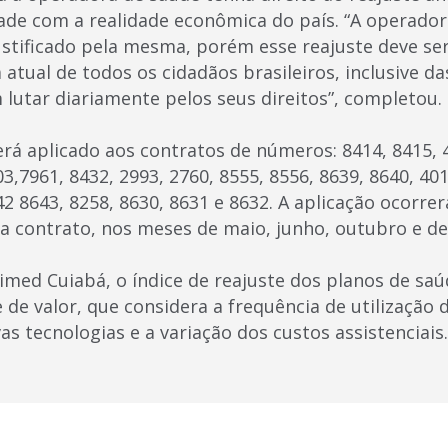
de com a realidade econômica do país. “A operador
justificado pela mesma, porém esse reajuste deve se
atual de todos os cidadãos brasileiros, inclusive d
 lutar diariamente pelos seus direitos”, completou.
rá aplicado aos contratos de números: 8414, 8415, 4
03,7961, 8432, 2993, 2760, 8555, 8556, 8639, 8640, 401
42 8643, 8258, 8630, 8631 e 8632. A aplicação ocorre
a contrato, nos meses de maio, junho, outubro e d
med Cuiabá, o índice de reajuste dos planos de sa
 de valor, que considera a frequência de utilização d
s tecnologias e a variação dos custos assistenciais.