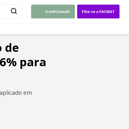
CrediConsult
Filie-se a FACMAT
o de
36% para
 aplicado em