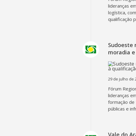
lideranças em
logística, co
qualificação 
Sudoeste 
moradia e 
29 de julho de 
Fórum Region
lideranças em
formação de 
públicas e in
Vale do A