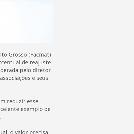
ato Grosso (Facmat)
centual de reajuste
iderada pelo diretor
associações e seus
em reduzir esse
xcelente exemplo de
.
al, o valor precisa