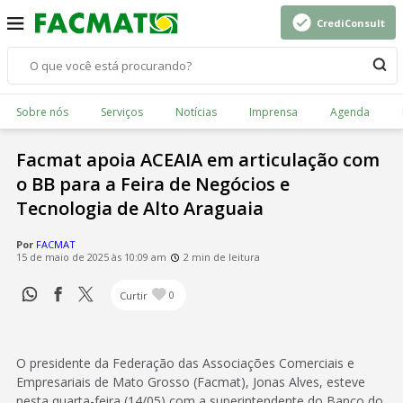
CrediConsult
Sobre nós
Serviços
Notícias
Imprensa
Agenda
Facmat apoia ACEAIA em articulação com
o BB para a Feira de Negócios e
Tecnologia de Alto Araguaia
Por
FACMAT
15 de maio de 2025 às 10:09 am
2 min de leitura
Curtir
0
O presidente da Federação das Associações Comerciais e
Empresariais de Mato Grosso (Facmat), Jonas Alves, esteve
nesta quarta-feira (14/05) com a superintendente do Banco do