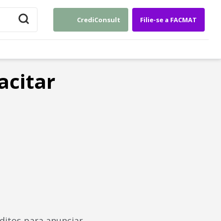
CrediConsult
Filie-se a FACMAT
acitar
éditos para anunciar