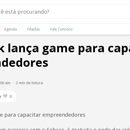
Agenda
Filiadas
Fale Conosco
 lança game para cap
dedores
:00 am
2 min de leitura
r
0
e para capacitar empreendedores
em parceria com o Sebrae, é gratuita e pode dar cr