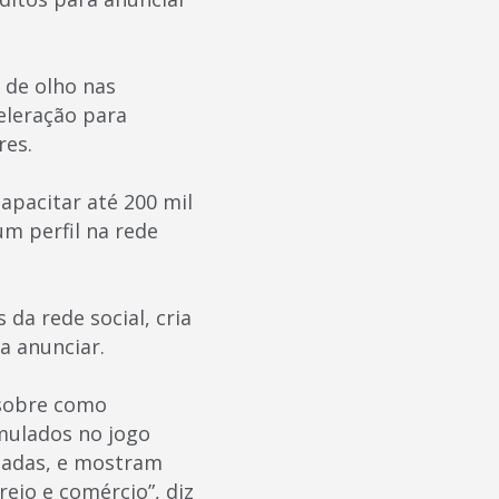
de olho nas
eleração para
res.
pacitar até 200 mil
um perfil na rede
a rede social, cria
a anunciar.
 sobre como
mulados no jogo
onadas, e mostram
ejo e comércio”, diz