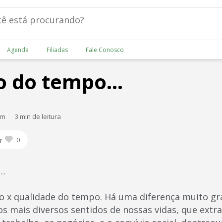
Agenda
Filiadas
Fale Conosco
io do tempo…
am
3 min de leitura
r
0
o…
 x qualidade do tempo. Há uma diferença muito gr
nos mais diversos sentidos de nossas vidas, que ext