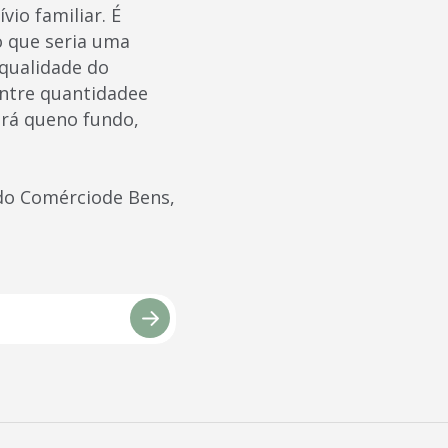
io familiar. É
o que seria uma
 qualidade do
entre quantidadee
erá queno fundo,
 do Comérciode Bens,