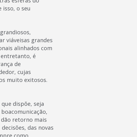
tras esferas do
 isso, o seu
grandiosos,
ar viáveisas grandes
ionais alinhados com
entretanto, é
rança de
dedor, cujas
os muito exitosos.
que dispõe, seja
na boacomunicação,
o dão retorno mais
 decisões, das novas
empre como