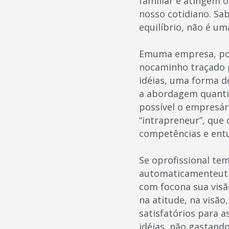
familiar e atingem o
nosso cotidiano. Sa
equilíbrio, não é uma
Emuma empresa, por
nocaminho traçado p
idéias, uma forma de
a abordagem quanti
possível o empresár
“intrapreneur”, que
competências e entu
Se oprofissional te
automaticamenteutil
com focona sua visã
na atitude, na visã
satisfatórios para 
idéias, não gastan