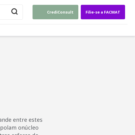
CrediConsult
Filie-se a FACMAT
ande entre estes
rapolam onúcleo