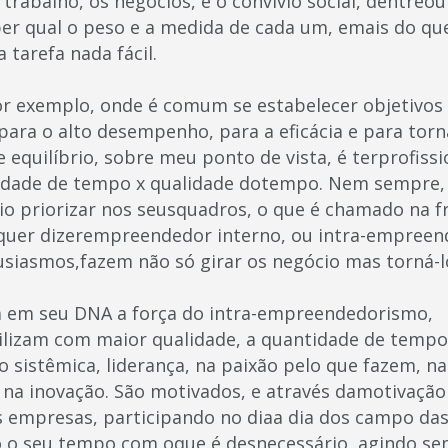
 trabalho, os negócios, e o convívio social, dentreou
ber qual o peso e a medida de cada um, emais do que
 tarefa nada fácil.
 exemplo, onde é comum se estabelecer objetivos 
ara o alto desempenho, para a eficácia e para torn
 equilíbrio, sobre meu ponto de vista, é terprofiss
dade de tempo x qualidade dotempo. Nem sempre, 
io priorizar nos seusquadros, o que é chamado na f
 quer dizerempreendedor interno, ou intra-empreen
siasmos,fazem não só girar os negócio mas torná-l
m em seu DNA a força do intra-empreendedorismo,
izam com maior qualidade, a quantidade de tempo 
o sistêmica, liderança, na paixão pelo que fazem, 
o, na inovação. São motivados, e através damotivaçã
as empresas, participando no diaa dia dos campo das
do o seu tempo com oque é desnecessário, agindo s