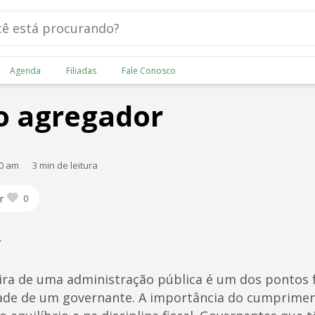
Agenda
Filiadas
Fale Conosco
io agregador
00 am
3 min de leitura
r
0
r
 de uma administração pública é um dos pontos 
ade de um governante. A importância do cumprime