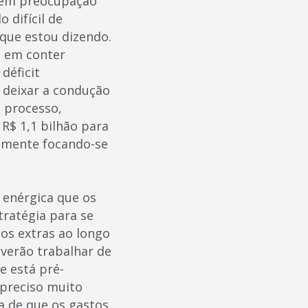
e têm preocupação
 difícil de
 que estou dizendo.
o em conter
déficit
 deixar a condução
 processo,
 R$ 1,1 bilhão para
almente focando-se
 enérgica que os
tratégia para se
tos extras ao longo
everão trabalhar de
e está pré-
 preciso muito
a de que os gastos