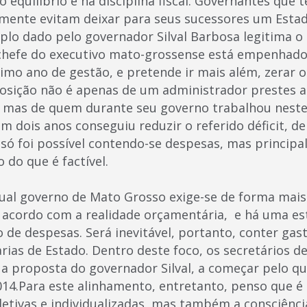
o equilíbrio e na disciplina fiscal. Governantes qu
amente evitam deixar para seus sucessores um Estado
plo dado pelo governador Silval Barbosa legitima o
 chefe do executivo mato-grossense está empenhad
mo ano de gestão, e pretende ir mais além, zerar o 
osição não é apenas de um administrador prestes a
, mas de quem durante seu governo trabalhou neste
 dois anos conseguiu reduzir o referido déficit, de
o só foi possível contendo-se despesas, mas princip
do que é factível.
ual governo de Mato Grosso exige-se de forma mais
 acordo com a realidade orçamentária, e há uma es
 de despesas. Será inevitável, portanto, conter gas
rias de Estado. Dentro deste foco, os secretários d
a proposta do governador Silval, a começar pelo qu
4.Para este alinhamento, entretanto, penso que é
letivas e individualizadas, mas também a consciênci