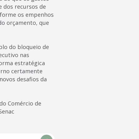
le dos recursos de
onforme os empenhos
 do orçamento, que
plo do bloqueio de
ecutivo nas
forma estratégica
erno certamente
 novos desafios da
o do Comércio de
 Senac