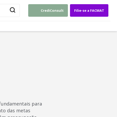
CrediConsult
Filie-se a FACMAT
fundamentais para
nto das metas