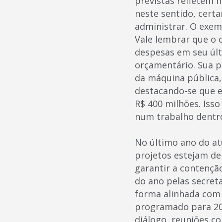
previstas refletem n
neste sentido, cert
administrar. O exem
Vale lembrar que o
despesas em seu últi
orçamentário. Sua p
da máquina pública
destacando-se que em
R$ 400 milhões. Iss
num trabalho dentro 
No último ano do at
projetos estejam de
garantir a contenção
do ano pelas secreta
forma alinhada com 
programado para 201
diálogo, reuniões co