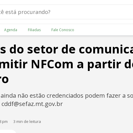
Agenda
Filiadas
Fale Conosco
s do setor de comunic
itir NFCom a partir d
ro
ainda não estão credenciados podem fazer a sol
l cddf@sefaz.mt.gov.br
08 pm
3 min de leitura