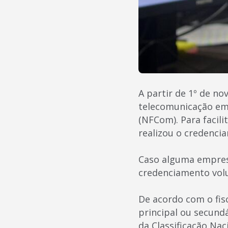
A partir de 1º de n
telecomunicação em 
(NFCom). Para facili
realizou o credenci
Caso alguma empresa
credenciamento volu
De acordo com o fis
principal ou secund
da Classificação Nac