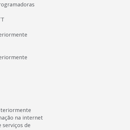
 programadoras
TT
teriormente
teriormente
nteriormente
mação na internet
 serviços de