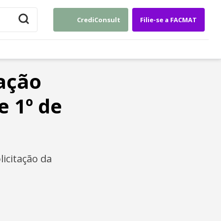
CrediConsult
Filie-se a FACMAT
ação
e 1º de
icitação da