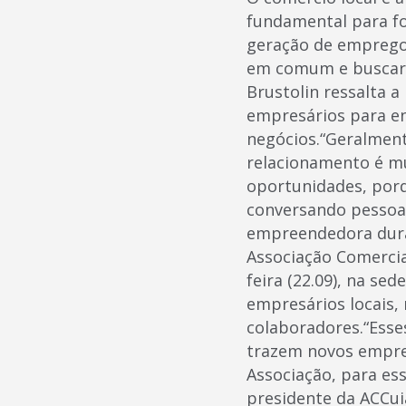
fundamental para f
geração de emprego
em comum e buscar 
Brustolin ressalta a
empresários para en
negócios.“Geralment
relacionamento é mu
oportunidades, por
conversando pessoa
empreendedora dura
Associação Comercia
feira (22.09), na se
empresários locais,
colaboradores.“Ess
trazem novos empre
Associação, para ess
presidente da ACCui