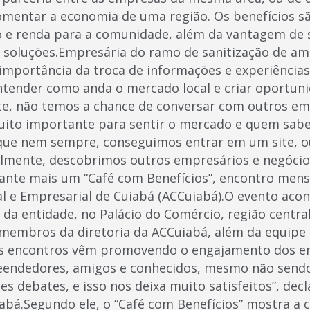
omentar a economia de uma região. Os benefícios s
 e renda para a comunidade, além da vantagem de s
soluções.Empresária do ramo de sanitização de amb
 importância da troca de informações e experiências
tender como anda o mercado local e criar oportun
e, não temos a chance de conversar com outros em
ito importante para sentir o mercado e quem sabe
que nem sempre, conseguimos entrar em um site, o
lmente, descobrimos outros empresários e negócios
nte mais um “Café com Benefícios”, encontro mens
l e Empresarial de Cuiabá (ACCuiabá).O evento acon
de da entidade, no Palácio do Comércio, região central
 membros da diretoria da ACCuiabá, além da equipe
es encontros vêm promovendo o engajamento dos e
endedores, amigos e conhecidos, mesmo não sendo 
es debates, e isso nos deixa muito satisfeitos”, decl
abá.Segundo ele, o “Café com Benefícios” mostra a 