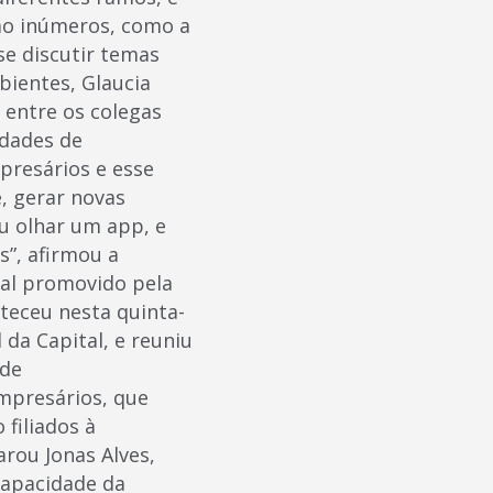
ão inúmeros, como a
e discutir temas
ientes, Glaucia
 entre os colegas
idades de
presários e esse
, gerar novas
u olhar um app, e
”, afirmou a
al promovido pela
teceu nesta quinta-
 da Capital, e reuniu
 de
mpresários, que
filiados à
arou Jonas Alves,
capacidade da