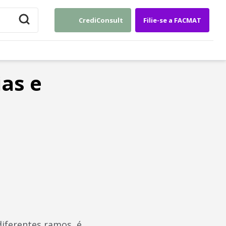
CrediConsult
Filie-se a FACMAT
as e
diferentes ramos, é