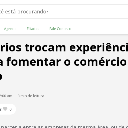
Agenda
Filiadas
Fale Conosco
ios trocam experiênci
a fomentar o comércio
o
2:00 am
3 min de leitura
r
0
a parceria entre as empresas da mesma área, ou de 