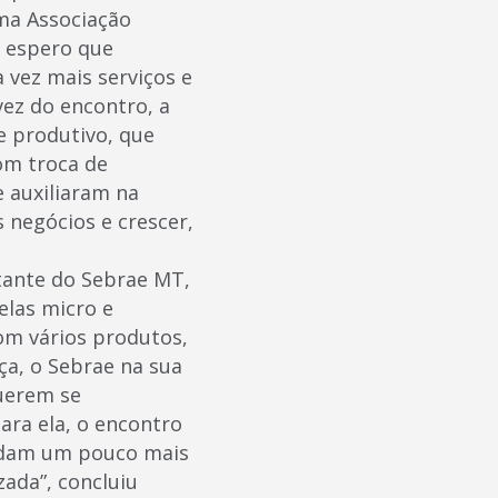
uma Associação
e espero que
 vez mais serviços e
vez do encontro, a
e produtivo, que
om troca de
 auxiliaram na
 negócios e crescer,
”, acrescentou.
e do Sebrae MT,
elas micro e
om vários produtos,
ça, o Sebrae na sua
uerem se
ara ela, o encontro
ndam um pouco mais
ada”, concluiu