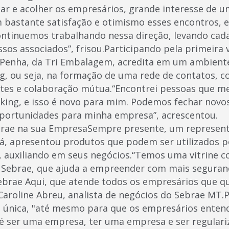
ar e acolher os empresários, grande interesse de 
m bastante satisfação e otimismo esses encontros, 
ntinuemos trabalhando nessa direção, levando cada
sos associados”, frisou.Participando pela primeira 
 Penha, da Tri Embalagem, acredita em um ambient
ng, ou seja, na formação de uma rede de contatos, c
tes e colaboração mútua.“Encontrei pessoas que me
ing, e isso é novo para mim. Podemos fechar novos
es de oportunidades para minha empresa
mpresaSempre presente, um representant
á, apresentou produtos que podem ser utilizados p
auxiliando em seus negócios.“Temos uma vitrine c
r Sebrae, que ajuda a empreender com mais seguran
ebrae Aqui, que atende todos os empresários que q
 Caroline Abreu, analista de negócios do Sebrae MT.P
 única, "até mesmo para que os empresários ente
é ser uma empresa, ter uma empresa e ser regulariz