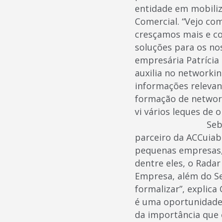
entidade em mobiliz
Comercial. “Vejo co
cresçamos mais e co
soluções para os nos
empresária Patrícia
auxilia no networki
informações relevan
formação de network
vi vários lequ
Sebrae na sua E
parceiro da ACCuiab
pequenas empresas, 
dentre eles, o Rada
Empresa, além do S
formalizar”, explica
é uma oportunidade
da importância que 