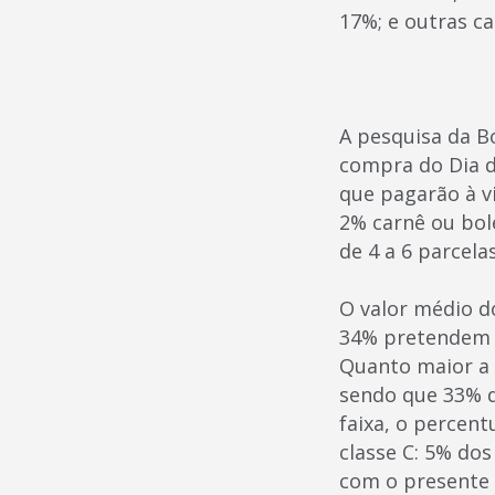
17%; e outras c
A pesquisa da B
compra do Dia d
que pagarão à vi
2% carnê ou bol
de 4 a 6 parcela
O valor médio d
34% pretendem g
Quanto maior a c
sendo que 33% d
faixa, o percent
classe C: 5% do
com o presente p