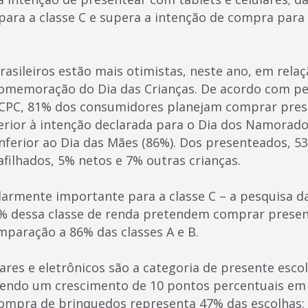
ara a classe C e supera a intenção de compra para 
asileiros estão mais otimistas, neste ano, em rela
omemoração do Dia das Crianças. De acordo com pe
 SCPC, 81% dos consumidores planejam comprar pre
erior à intenção declarada para o Dia dos Namorados
nferior ao Dia das Mães (86%). Dos presenteados, 53
filhados, 5% netos e 7% outras crianças.
ularmente importante para a classe C – a pesquisa d
 dessa classe de renda pretendem comprar present
mparação a 86% das classes A e B.
lares e eletrônicos são a categoria de presente esc
endo um crescimento de 10 pontos percentuais em r
compra de brinquedos representa 47% das escolhas; 