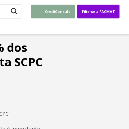
CrediConsult
Filie-se a FACMAT
% dos
sta SCPC
SCPC
ata é importante