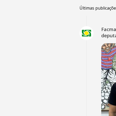
Últimas publicaçõe
Facmat
deput