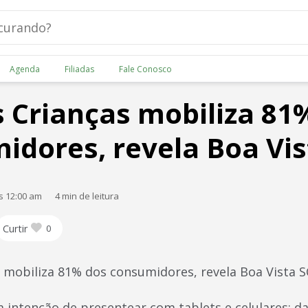
Agenda
Filiadas
Fale Conosco
s Crianças mobiliza 81
idores, revela Boa Vi
s 12:00 am
4 min de leitura
Curtir
0
s mobiliza 81% dos consumidores, revela Boa Vista 
a intenção de presentear com tablets e celulares; d