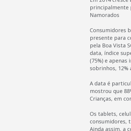
principalmente p
Namorados
Consumidores br
presente para c
pela Boa Vista
data, índice sup
(75%) e apenas i
sobrinhos, 12% a
A data é partic
mostrou que 88%
Crianças, em co
Os tablets, celu
consumidores, t
Ainda assim, a 