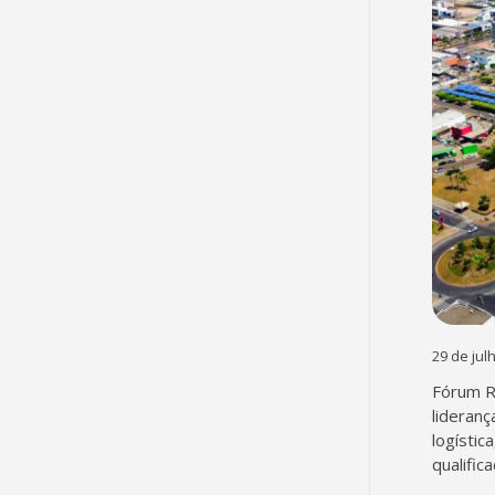
29 de jul
Fórum R
lideranç
logístic
qualific